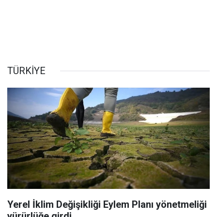
TÜRKİYE
Yerel İklim Değişikliği Eylem Planı yönetmeliği
yürürlüğe girdi