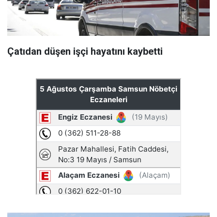
Çatıdan düşen işçi hayatını kaybetti