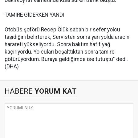
Bakırköy istikametinde kısa süreli trafik oluştu.
TAMİRE GİDERKEN YANDI
Otobüs şoförü Recep Ölük sabah bir sefer yolcu
taşıdığını belirterek, Servisten sonra yarı yolda aracın
harareti yükseliyordu. Sonra baktım hafif yağ
kaçırıyordu. Yolcuları boşalttıktan sonra tamire
götürüyordum. Buraya geldiğimde ise tutuştu" dedi.
(DHA)
HABERE
YORUM KAT