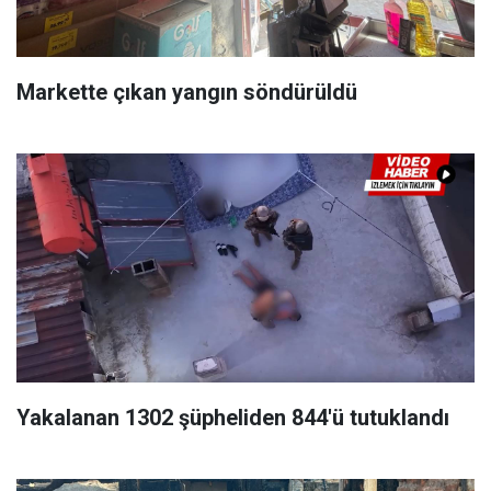
Markette çıkan yangın söndürüldü
Yakalanan 1302 şüpheliden 844'ü tutuklandı