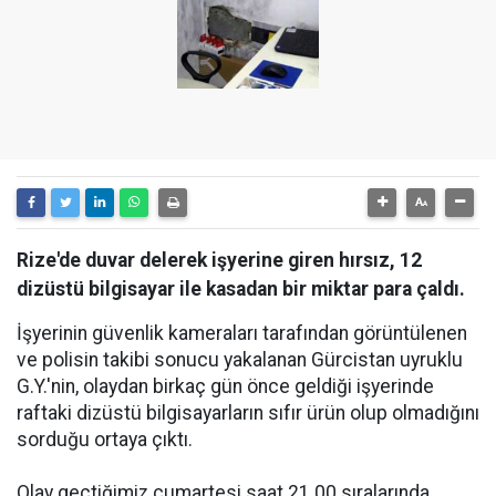
Rize'de duvar delerek işyerine giren hırsız, 12
dizüstü bilgisayar ile kasadan bir miktar para çaldı.
İşyerinin güvenlik kameraları tarafından görüntülenen
ve polisin takibi sonucu yakalanan Gürcistan uyruklu
G.Y.'nin, olaydan birkaç gün önce geldiği işyerinde
raftaki dizüstü bilgisayarların sıfır ürün olup olmadığını
sorduğu ortaya çıktı.
Olay geçtiğimiz cumartesi saat 21.00 sıralarında