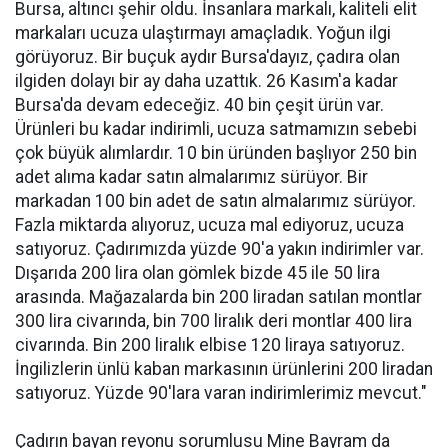
Bursa, altıncı şehir oldu. İnsanlara markalı, kaliteli elit
markaları ucuza ulaştırmayı amaçladık. Yoğun ilgi
görüyoruz. Bir buçuk aydır Bursa'dayız, çadıra olan
ilgiden dolayı bir ay daha uzattık. 26 Kasım'a kadar
Bursa'da devam edeceğiz. 40 bin çeşit ürün var.
Ürünleri bu kadar indirimli, ucuza satmamızın sebebi
çok büyük alımlardır. 10 bin üründen başlıyor 250 bin
adet alıma kadar satın almalarımız sürüyor. Bir
markadan 100 bin adet de satın almalarımız sürüyor.
Fazla miktarda alıyoruz, ucuza mal ediyoruz, ucuza
satıyoruz. Çadırımızda yüzde 90'a yakın indirimler var.
Dışarıda 200 lira olan gömlek bizde 45 ile 50 lira
arasında. Mağazalarda bin 200 liradan satılan montlar
300 lira civarında, bin 700 liralık deri montlar 400 lira
civarında. Bin 200 liralık elbise 120 liraya satıyoruz.
İngilizlerin ünlü kaban markasının ürünlerini 200 liradan
satıyoruz. Yüzde 90'lara varan indirimlerimiz mevcut."
Çadırın bayan reyonu sorumlusu Mine Bayram da