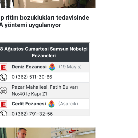
lp ritim bozuklukları tedavisinde
A yöntemi uygulanıyor