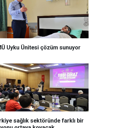
Ü Uyku Ünitesi çözüm sunuyor
rkiye sağlık sektöründe farklı bir
zyonu ortaya koyacak