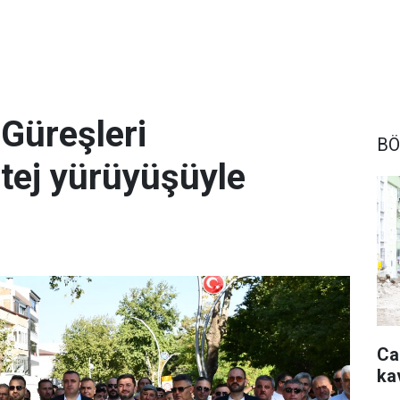
Güreşleri
BÖ
rtej yürüyüşüyle
Ca
ka