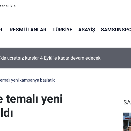
itene Ekle
EL
RESMI İLANLAR
TÜRKİYE
ASAYİŞ
SAMSUNSP
da ücretsiz kurslar 4 Eylül’e kadar devam edecek
emalı yeni kampanya başlatıldı
 temalı yeni
SA
ldı