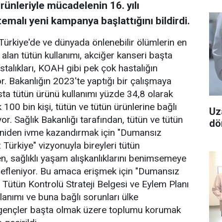
rünleriyle mücadelenin 16. yılı
malı yeni kampanya başlattığını bildirdi.
Türkiye'de ve dünyada önlenebilir ölümlerin en
 alan tütün kullanımı, akciğer kanseri başta
talıkları, KOAH gibi pek çok hastalığın
r. Bakanlığın 2023'te yaptığı bir çalışmaya
sta tütün ürünü kullanımı yüzde 34,8 olarak
ık 100 bin kişi, tütün ve tütün ürünlerine bağlı
Uz
or. Sağlık Bakanlığı tarafından, tütün ve tütün
dö
eniden ivme kazandırmak için "Dumansız
 Türkiye" vizyonuyla bireyleri tütün
n, sağlıklı yaşam alışkanlıklarını benimsemeye
defleniyor. Bu amaca erişmek için "Dumansız
 Tütün Kontrolü Strateji Belgesi ve Eylem Planı
lanımı ve buna bağlı sorunları ülke
 gençler başta olmak üzere toplumu korumak