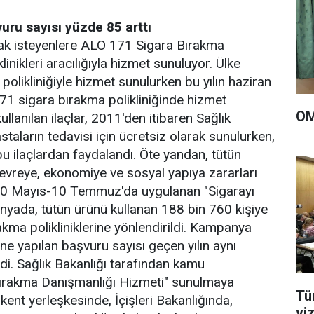
vuru sayısı yüzde 85 arttı
mak isteyenlere ALO 171 Sigara Bırakma
inikleri aracılığıyla hizmet sunuluyor. Ülke
olikliniğiyle hizmet sunulurken bu yılın haziran
671 sigara bırakma polikliniğinde hizmet
OM
ullanılan ilaçlar, 2011'den itibaren Sağlık
taların tedavisi için ücretsiz olarak sunulurken,
 bu ilaçlardan faydalandı. Öte yandan, tütün
çevreye, ekonomiye ve sosyal yapıya zararları
n 20 Mayıs-10 Temmuz'da uygulanan "Sigarayı
anyada, tütün ürünü kullanan 188 bin 760 kişiye
rakma polikliniklerine yönlendirildi. Kampanya
ine yapılan başvuru sayısı geçen yılın aynı
i. Sağlık Bakanlığı tarafından kamu
Bırakma Danışmanlığı Hizmeti" sunulmaya
Tü
lkent yerleşkesinde, İçişleri Bakanlığında,
vi