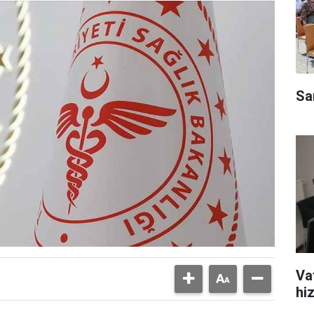
Sa
Va
hiz