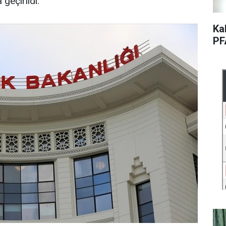
geçirildi.
Ka
PF