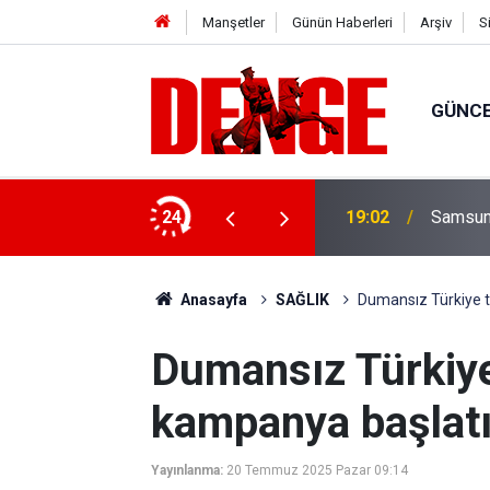
Manşetler
Günün Haberleri
Arşiv
S
GÜNC
köprü'de kortej yürüyüşüyle başladı
24
19:02
Samsun'
Anasayfa
SAĞLIK
Dumansız Türkiye t
Dumansız Türkiye
kampanya başlatı
Yayınlanma:
20 Temmuz 2025 Pazar 09:14