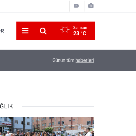
Samsun
OR
23 °C
18:18
Canik'te 20 bin hane fiber internete kavuşuyor
Günün tüm
haberleri
ĞLIK