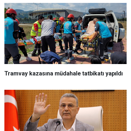
Tramvay kazasına müdahale tatbikatı yapıldı