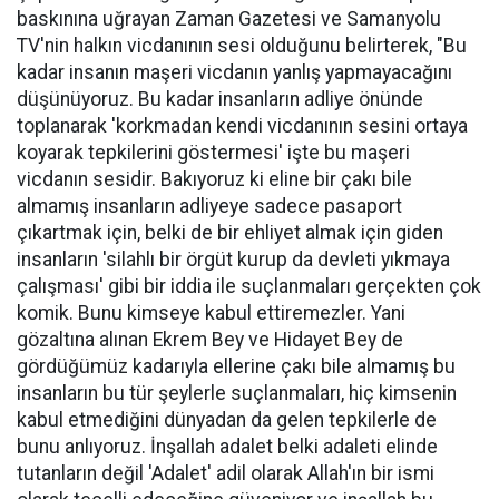
baskınına uğrayan Zaman Gazetesi ve Samanyolu
TV'nin halkın vicdanının sesi olduğunu belirterek, "Bu
kadar insanın maşeri vicdanın yanlış yapmayacağını
düşünüyoruz. Bu kadar insanların adliye önünde
toplanarak 'korkmadan kendi vicdanının sesini ortaya
koyarak tepkilerini göstermesi' işte bu maşeri
vicdanın sesidir. Bakıyoruz ki eline bir çakı bile
almamış insanların adliyeye sadece pasaport
çıkartmak için, belki de bir ehliyet almak için giden
insanların 'silahlı bir örgüt kurup da devleti yıkmaya
çalışması' gibi bir iddia ile suçlanmaları gerçekten çok
komik. Bunu kimseye kabul ettiremezler. Yani
gözaltına alınan Ekrem Bey ve Hidayet Bey de
gördüğümüz kadarıyla ellerine çakı bile almamış bu
insanların bu tür şeylerle suçlanmaları, hiç kimsenin
kabul etmediğini dünyadan da gelen tepkilerle de
bunu anlıyoruz. İnşallah adalet belki adaleti elinde
tutanların değil 'Adalet' adil olarak Allah'ın bir ismi