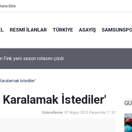
itene Ekle
EL
RESMI İLANLAR
TÜRKİYE
ASAYİŞ
SAMSUNSP
n Fink yeni sezon rotasını çizdi
 Karalamak İstediler'
 Karalamak İstediler'
GÜ
Güncelleme:
07 Mayıs 2015 Perşembe 17:32