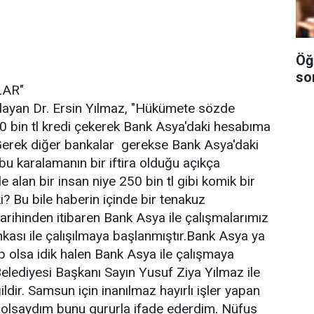
Öğ
so
LAR"
layan Dr. Ersin Yılmaz, "Hükümete sözde
 bin tl kredi çekerek Bank Asya'daki hesabıma
 Gerek diğer bankalar gerekse Bank Asya'daki
bu karalamanın bir iftira olduğu açıkça
le alan bir insan niye 250 bin tl gibi komik bir
? Bu bile haberin içinde bir tenakuz
rihinden itibaren Bank Asya ile çalışmalarımız
sı ile çalışılmaya başlanmıştır.Bank Asya ya
 olsa idik halen Bank Asya ile çalışmaya
lediyesi Başkanı Sayın Yusuf Ziya Yılmaz ile
dir. Samsun için inanılmaz hayırlı işler yapan
 olsaydım bunu gururla ifade ederdim. Nüfus