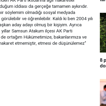
en AK Parti İktidarına ağır hakaretler
rduğum iddiası da gerçeğe tamamen aykırıdır.
 bir söylemim olmadığı sosyal medyada
örülebilir ve öğrenilebilir. Kaldı ki ben 2004 yılı
aşkan aday adayı olmuş bir kişiyim. Ayrıca
 yıllar Samsun Atakum ilçesi AK Parti
e de ortağım Hükümetimize, bakanlarımıza ve
de hakaret etmemiştir, etmesi de düşünülemez"
8 
do