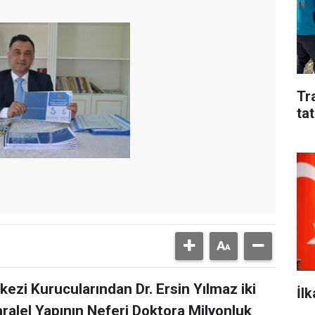
Tr
tat
zi Kurucularından Dr. Ersin Yılmaz iki
İl
alel Yapının Neferi Doktora Milyonluk