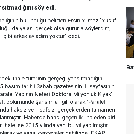
nsıtmadığını söyledi.
alığının bulunduğu belirten Ersin Yılmaz "Yusuf
lduğu da yalan, gerçek olsa gururla söylerdim,
 gibi erkek evladım yoktur" dedi.
Baf
eki ihale tutarının gerçeği yansıtmadığını
5 basım tarihli Sabah gazetesinin 1. sayfasının
Paralel Yapının Neferi Doktora Milyonluk Kıyak'
alt bölümünde şahsımla ilgili olarak 'Paralel
ltında haksız ve insafsız ,gerçeklerden tamamen
lanmıştır. Haberde bahsi geçen iki ihaleden biri
ihale ise 2015 yılında yani bu yıl yapılmıştır.
 olarak ve yasal çerçeveler dahilinde EKAP