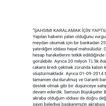
"ŞAHSIMI KARALAMAK İÇİN YAPTI
Yapılan haberin yalan olduğunu vurgu
meydan okumak için bir bankadan 250
yatırdığım iddiası hayal mahsülüdür.
hesap hareketlerim tetkik edildiğinde 
görülebilir. Ayrıca 20 milyon TL'lik iha
rakamı kredi çekmek zorunda kalsın ki
oluşturmaktadır. Ayrıca 01-09-2014 ta
tamamen durdurulmuş ve Garanti banka
destek olmak gibi bir düşünceye sahip
devam ederdik. Samsun Büyükşehir Be
akraba olduğum iddiası da doğru değil
sayın belediye başkanımızın akrabası