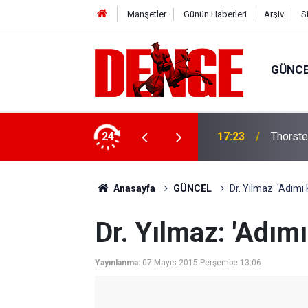
Manşetler
Günün Haberleri
Arşiv
S
GÜNC
lığı kullanıyor
24
17:23
Thorste
Anasayfa
GÜNCEL
Dr. Yılmaz: 'Adımı
Dr. Yılmaz: 'Adımı
Yayınlanma:
07 Mayıs 2015 Perşembe 13:06