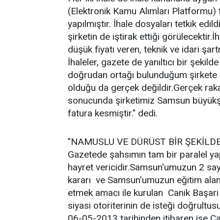
(Elektronik Kamu Alımları Platformu)
yapılmıştır. İhale dosyaları tetkik edild
şirketin de iştirak ettiği görülecektir
düşük fiyatı veren, teknik ve idari şa
İhaleler, gazete de yanıltıcı bir şekild
doğrudan ortağı bulunduğum şirkete ve
olduğu da gerçek değildir.Gerçek raka
sonucunda şirketimiz Samsun büyükşeh
fatura kesmiştir." dedi.
"NAMUSLU VE DÜRÜST BİR ŞEKİLD
Gazetede şahsımın tam bir paralel y
hayret vericidir.Samsun'umuzun 2 say
kararı ve Samsun'umuzun eğitim alan
etmek amacı ile kurulan Canik Başarı Ü
siyasi otoriterinin de isteği doğrult
06-05-2013 tarihinden itibaren ise Ca