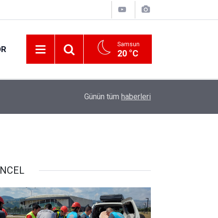
Samsun
OR
20 °C
17:21
Vatandaşlar evlerinden danışmanlık hizmeti alab
Günün tüm
haberleri
NCEL