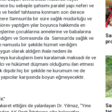
dece bu sebeple şahsımı paralel yapı neferi ve
 ve hedef tahtasına konmam son derece
ere Samsun'da bir süre sağlık müdürlüğü ve
Görev yaptığım yılar boyunca hakkımda en
 eşlerine çocuklarına annelerine ve babalarına
Sa
ladığım ve Sonrasında da Samsun'da sağlık ve
pr
 ve namuslu bir şekilde hizmet verdiğim
gun olarak aldığım ihale nedeni ile
veya kuruluşların beni karalamak maksadı ile ve
elci ve hükümet düşmanı olduğumu ilan etmesi
ek dışıdır.hiç bir şekilde ne kurumum ne de
 yapıcılar karşısında boyun eğmeyecektir.
K"
Sa
ret ettiğini de yalanlayan Dr. Yılmaz, "Yine
tar