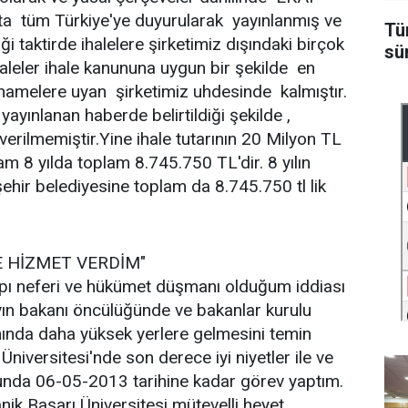
 ta tüm Türkiye'ye duyurularak yayınlanmış ve
Tü
iği taktirde ihalelere şirketimiz dışındaki birçok
sü
.İhaleler ihale kanununa uygun bir şekilde en
rtnamelere uyan şirketimiz uhdesinde kalmıştır.
e yayınlanan haberde belirtildiği şekilde ,
rilmemiştir.Yine ihale tutarının 20 Milyon TL
m 8 yılda toplam 8.745.750 TL'dir. 8 yılın
ir belediyesine toplam da 8.745.750 tl lik
E HİZMET VERDİM"
apı neferi ve hükümet düşmanı olduğum iddiası
ın bakanı öncülüğünde ve bakanlar kurulu
ında daha yüksek yerlere gelmesini temin
niversitesi'nde son derece iyi niyetler ile ve
usunda 06-05-2013 tarihine kadar görev yaptım.
nik Başarı Üniversitesi mütevelli heyet