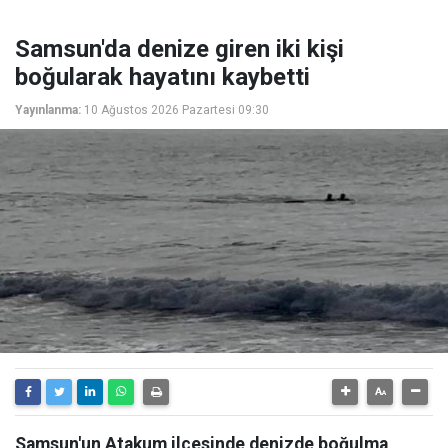
Samsun'da denize giren iki kişi
boğularak hayatını kaybetti
Yayınlanma:
10 Ağustos 2026 Pazartesi 09:30
Samsun'un Atakum ilçesinde denizde boğulma