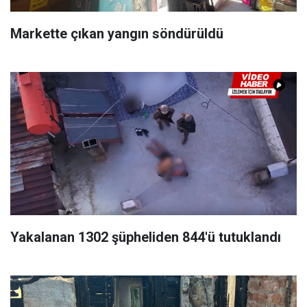
Markette çıkan yangın söndürüldü
Yakalanan 1302 şüpheliden 844'ü tutuklandı