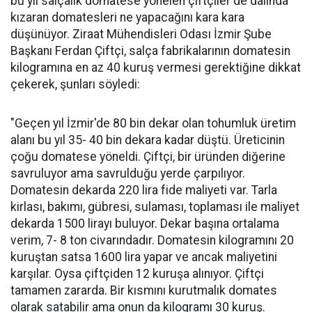
bu yıl salçalık domatese yönelen çiftçiler de dalında
kızaran domatesleri ne yapacağını kara kara
düşünüyor. Ziraat Mühendisleri Odası İzmir Şube
Başkanı Ferdan Çiftçi, salça fabrikalarının domatesin
kilogramına en az 40 kuruş vermesi gerektiğine dikkat
çekerek, şunları söyledi:
"Geçen yıl İzmir'de 80 bin dekar olan tohumluk üretim
alanı bu yıl 35- 40 bin dekara kadar düştü. Üreticinin
çoğu domatese yöneldi. Çiftçi, bir üründen diğerine
savruluyor ama savrulduğu yerde çarpılıyor.
Domatesin dekarda 220 lira fide maliyeti var. Tarla
kirlası, bakımı, gübresi, sulaması, toplaması ile maliyet
dekarda 1500 lirayı buluyor. Dekar başına ortalama
verim, 7- 8 ton civarındadır. Domatesin kilogramını 20
kuruştan satsa 1600 lira yapar ve ancak maliyetini
karşılar. Oysa çiftçiden 12 kuruşa alınıyor. Çiftçi
tamamen zararda. Bir kısmını kurutmalık domates
olarak satabilir ama onun da kilogramı 30 kuruş.