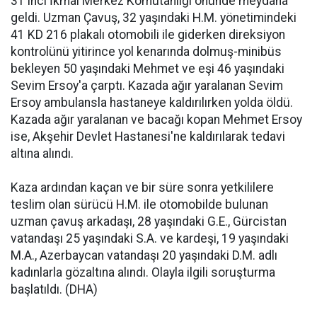
31'inci İkmal Merkez Komutanlığı önünde meydana
geldi. Uzman Çavuş, 32 yaşındaki H.M. yönetimindeki
41 KD 216 plakalı otomobili ile giderken direksiyon
kontrolünü yitirince yol kenarında dolmuş-minibüs
bekleyen 50 yaşındaki Mehmet ve eşi 46 yaşındaki
Sevim Ersoy'a çarptı. Kazada ağır yaralanan Sevim
Ersoy ambulansla hastaneye kaldırılırken yolda öldü.
Kazada ağır yaralanan ve bacağı kopan Mehmet Ersoy
ise, Akşehir Devlet Hastanesi'ne kaldırılarak tedavi
altına alındı.
Kaza ardından kaçan ve bir süre sonra yetkililere
teslim olan sürücü H.M. ile otomobilde bulunan
uzman çavuş arkadaşı, 28 yaşındaki G.E., Gürcistan
vatandaşı 25 yaşındaki S.A. ve kardeşi, 19 yaşındaki
M.A., Azerbaycan vatandaşı 20 yaşındaki D.M. adlı
kadınlarla gözaltına alındı. Olayla ilgili soruşturma
başlatıldı. (DHA)