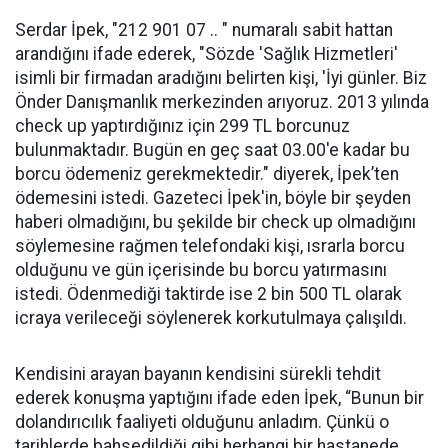
Serdar İpek, "212 901 07 .. " numaralı sabit hattan
arandığını ifade ederek, "Sözde 'Sağlık Hizmetleri'
isimli bir firmadan aradığını belirten kişi, 'İyi günler. Biz
Önder Danışmanlık merkezinden arıyoruz. 2013 yılında
check up yaptırdığınız için 299 TL borcunuz
bulunmaktadır. Bugün en geç saat 03.00'e kadar bu
borcu ödemeniz gerekmektedir." diyerek, İpek’ten
ödemesini istedi. Gazeteci İpek'in, böyle bir şeyden
haberi olmadığını, bu şekilde bir check up olmadığını
söylemesine rağmen telefondaki kişi, ısrarla borcu
olduğunu ve gün içerisinde bu borcu yatırmasını
istedi. Ödenmediği taktirde ise 2 bin 500 TL olarak
icraya verileceği söylenerek korkutulmaya çalışıldı.
Kendisini arayan bayanın kendisini sürekli tehdit
ederek konuşma yaptığını ifade eden İpek, “Bunun bir
dolandırıcılık faaliyeti olduğunu anladım. Çünkü o
tarihlerde bahsedildiği gibi herhangi bir hastanede