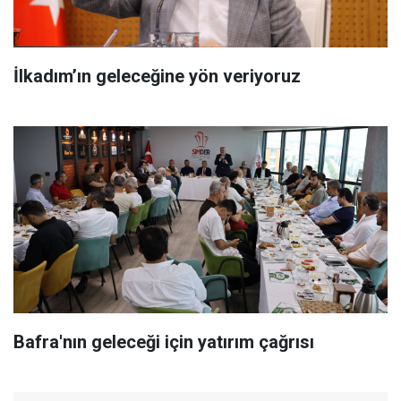
İlkadım’ın geleceğine yön veriyoruz
Bafra'nın geleceği için yatırım çağrısı