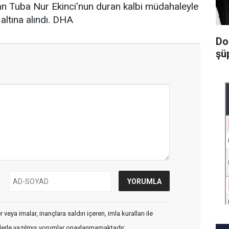
an Tuba Nur Ekinci'nun duran kalbi müdahaleyle
 altına alındı. DHA
Do
şüp
veya imalar, inançlara saldırı içeren, imla kuralları ile
flerle yazılmış yorumlar onaylanmamaktadır.