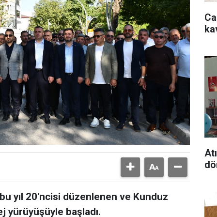
Ca
ka
At
dö
bu yıl 20'ncisi düzenlenen ve Kunduz
ej yürüyüşüyle başladı.