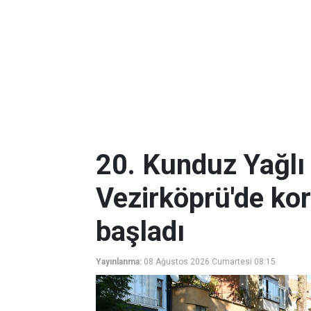
20. Kunduz Yağlı 
Vezirköprü'de ko
başladı
Yayınlanma:
08 Ağustos 2026 Cumartesi 08:15