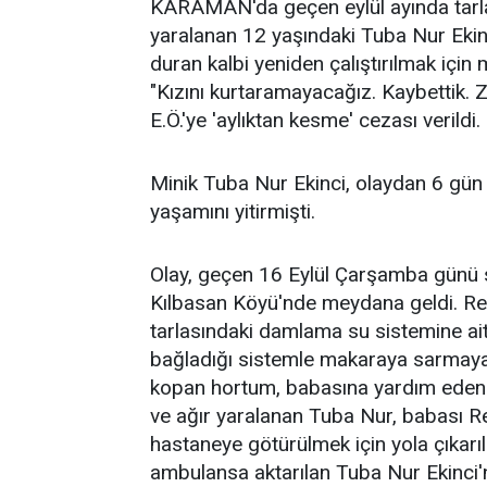
KARAMAN'da geçen eylül ayında tar
yaralanan 12 yaşındaki Tuba Nur Ekinc
duran kalbi yeniden çalıştırılmak için 
"Kızını kurtaramayacağız. Kaybettik. Z
E.Ö.'ye 'aylıktan kesme' cezası verildi.
Minik Tuba Nur Ekinci, olaydan 6 gü
yaşamını yitirmişti.
Olay, geçen 16 Eylül Çarşamba günü 
Kılbasan Köyü'nde meydana geldi. Refik
tarlasındaki damlama su sistemine ait
bağladığı sistemle makaraya sarmaya
kopan hortum, babasına yardım eden T
ve ağır yaralanan Tuba Nur, babası Re
hastaneye götürülmek için yola çıkarıld
ambulansa aktarılan Tuba Nur Ekinci'n