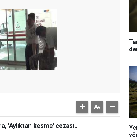
Ta
den
a, 'Aylıktan kesme' cezası..
Yer
yö