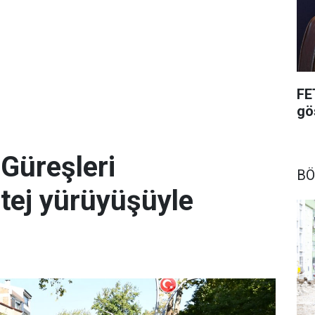
FE
gö
Güreşleri
BÖ
rtej yürüyüşüyle