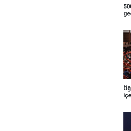
500
geç
Öğ
iç