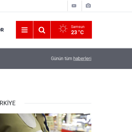
Samsun
OR
23 °C
18:18
Canik'te 20 bin hane fiber internete kavuşuyor
Günün tüm
haberleri
RKİYE