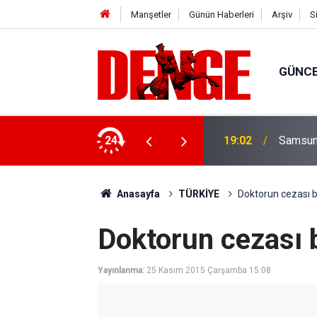
Manşetler
Günün Haberleri
Arşiv
S
GÜNC
köprü'de kortej yürüyüşüyle başladı
24
19:02
Samsun'
Anasayfa
TÜRKİYE
Doktorun cezası be
Doktorun cezası b
Yayınlanma:
25 Kasım 2015 Çarşamba 15:08