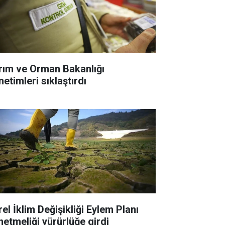
rım ve Orman Bakanlığı
etimleri sıklaştırdı
el İklim Değişikliği Eylem Planı
netmeliği yürürlüğe girdi