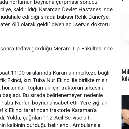
lada hortumun boynuna çarpması sonucu
i'ye, kaldırıldığı Karaman Devlet Hastanesi'nde
müdahale edildiği sırada babası Refik Ekinci'ye,
aten ölü olarak geldi" diyen acil servis doktoru
n sonra tedavi gördüğü Meram Tıp Fakültesi'nde
Mil
saat 11.00 sıralarında Karaman merkeze bağlı
kı
 Ekinci, kızı Tuba Nur Ekinci ile birlikte mısır
 hortumları toplamak için traktörün arkasına
 başladı. Bu sırada belirlenemeyen nedenle
uba Nur'un boynuna isabet etti. Yere yığılan
fik Ekinci tarafından traktörle Karaman'a
ı. Yolda, çağrılan 112 Acil Servise ait
in kalbinin durduğu belirlendi. Ambulansla