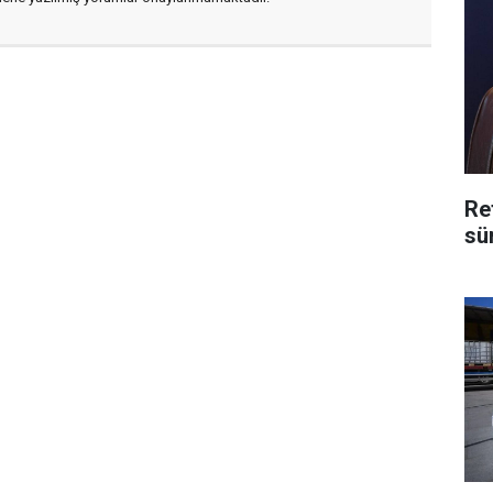
Re
sü