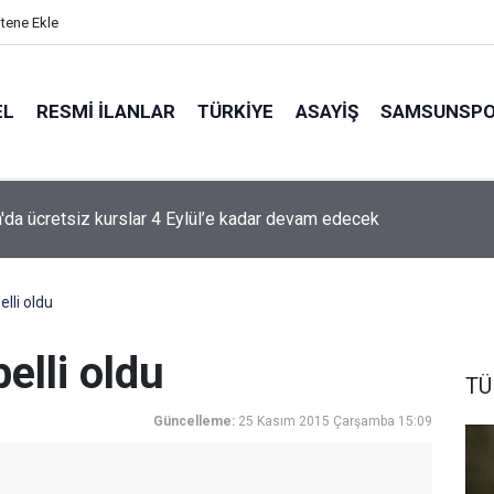
itene Ekle
EL
RESMI İLANLAR
TÜRKİYE
ASAYİŞ
SAMSUNSP
da ücretsiz kurslar 4 Eylül’e kadar devam edecek
lli oldu
elli oldu
TÜ
Güncelleme:
25 Kasım 2015 Çarşamba 15:09