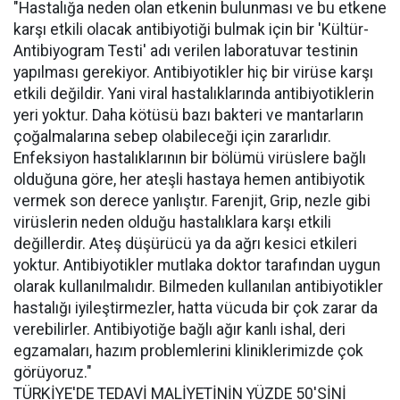
"Hastalığa neden olan etkenin bulunması ve bu etkene
karşı etkili olacak antibiyotiği bulmak için bir 'Kültür-
Antibiyogram Testi' adı verilen laboratuvar testinin
yapılması gerekiyor. Antibiyotikler hiç bir virüse karşı
etkili değildir. Yani viral hastalıklarında antibiyotiklerin
yeri yoktur. Daha kötüsü bazı bakteri ve mantarların
çoğalmalarına sebep olabileceği için zararlıdır.
Enfeksiyon hastalıklarının bir bölümü virüslere bağlı
olduğuna göre, her ateşli hastaya hemen antibiyotik
vermek son derece yanlıştır. Farenjit, Grip, nezle gibi
virüslerin neden olduğu hastalıklara karşı etkili
değillerdir. Ateş düşürücü ya da ağrı kesici etkileri
yoktur. Antibiyotikler mutlaka doktor tarafından uygun
olarak kullanılmalıdır. Bilmeden kullanılan antibiyotikler
hastalığı iyileştirmezler, hatta vücuda bir çok zarar da
verebilirler. Antibiyotiğe bağlı ağır kanlı ishal, deri
egzamaları, hazım problemlerini kliniklerimizde çok
görüyoruz."
TÜRKİYE'DE TEDAVİ MALİYETİNİN YÜZDE 50'SİNİ