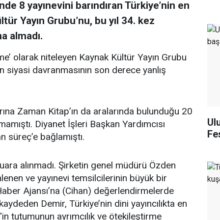
inde 8 yayınevini barındıran Türkiye’nin en
tür Yayın Grubu’nu, bu yıl 34. kez
na almadı.
rme’ olarak niteleyen Kaynak Kültür Yayın Grubu
n siyasi davranmasının son derece yanlış
arına Zaman Kitap’ın da aralarında bulunduğu 20
Ul
ınmamıştı. Diyanet İşleri Başkan Yardımcısı
Fes
n süreç’e bağlamıştı.
fuara alınmadı. Şirketin genel müdürü Özden
enen ve yayınevi temsilcilerinin büyük bir
 Haber Ajansı’na (Cihan) değerlendirmelerde
 kaydeden Demir, Türkiye’nin dini yayıncılıkta en
'in tutumunun ayrımcılık ve ötekileştirme