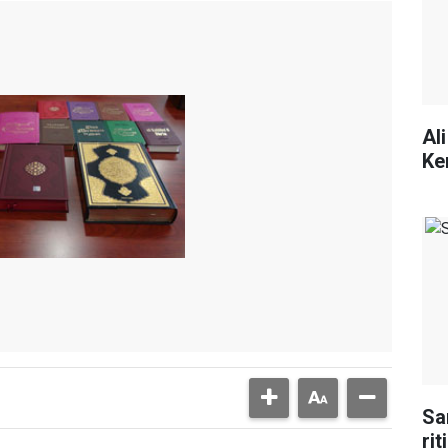
Al
Ke
Sa
ri