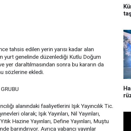
Kü
ta
ce tahsis edilen yerin yarısı kadar alan
t’in yurt genelinde düzenlediği Kutlu Doğum
i ve yer daraltılmasından sonra bu kararın da
u sözlerine ekledi.
Ha
N GRUBU
rü
ılığı alanındaki faaliyetlerini Işık Yayıncılık Tic.
ınevleri olarak; Işık Yayınları, Nil Yayınları,
Yitik Hazine Yayınları, Define Yayınları, Muştu
inde barındırıyor. Ayrıca yabancı yayınlar