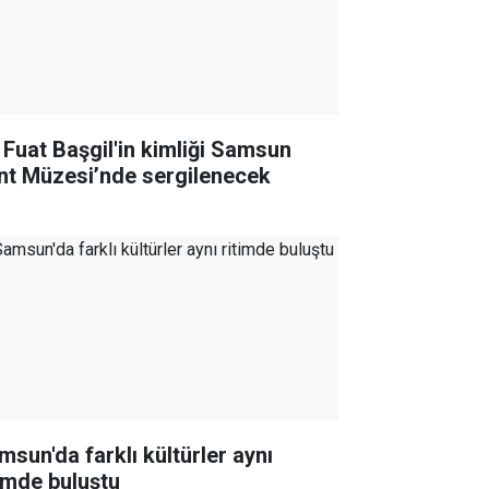
i Fuat Başgil'in kimliği Samsun
nt Müzesi’nde sergilenecek
msun'da farklı kültürler aynı
timde buluştu