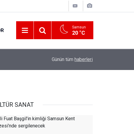
Samsun
OR
20 °C
16:32
İlkadım’ın geleceğine yön veriyoruz
Günün tüm
haberleri
LTÜR SANAT