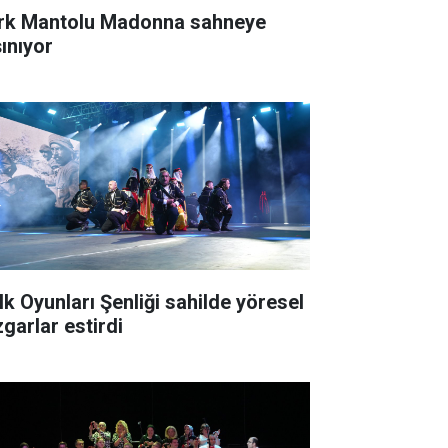
rk Mantolu Madonna sahneye
şınıyor
lk Oyunları Şenliği sahilde yöresel
zgarlar estirdi