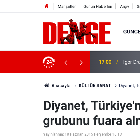
Manşetler
Günün Haberleri
Arşiv
S
GÜNC
yona ulaştı
24
17:00
Igor Dr
Anasayfa
KÜLTÜR SANAT
Diyanet, T
Diyanet, Türkiye'
grubunu fuara al
Yayınlanma:
18 Haziran 2015 Perşembe 16:13