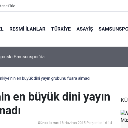
itene Ekle
EL
RESMI İLANLAR
TÜRKİYE
ASAYİŞ
SAMSUNSP
apinski Samsunspor'da
ürkiye'nin en büyük dini yayın grubunu fuara almadı
nin en büyük dini yayın
KÜ
madı
Güncelleme:
18 Haziran 2015 Perşembe 16:14