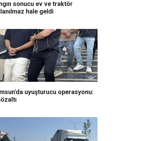
ngın sonucu ev ve traktör
llanılmaz hale geldi
msun'da uyuşturucu operasyonu:
gözaltı