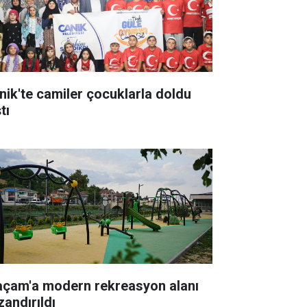
nik'te camiler çocuklarla doldu
tı
açam'a modern rekreasyon alanı
zandırıldı