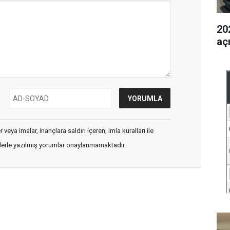
202
aç
veya imalar, inançlara saldırı içeren, imla kuralları ile
flerle yazılmış yorumlar onaylanmamaktadır.