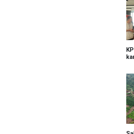
KP
kar
Sa