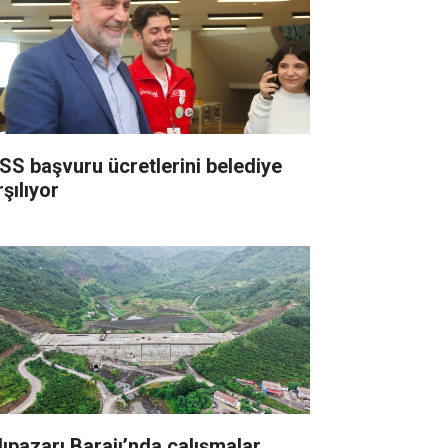
SS başvuru ücretlerini belediye
şılıyor
lıpazarı Barajı’nda çalışmalar