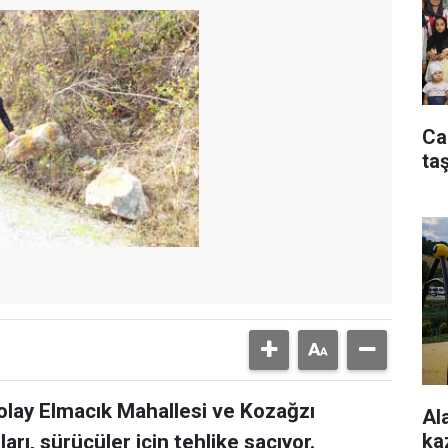
Ca
taş
olay Elmacık Mahallesi ve Kozağzı
Al
ka
rı, sürücüler için tehlike saçıyor.