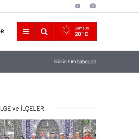
Samsun
OR
20 °C
17:21
Vatandaşlar evlerinden danışmanlık hizmeti alab
Günün tüm
haberleri
LGE ve İLÇELER