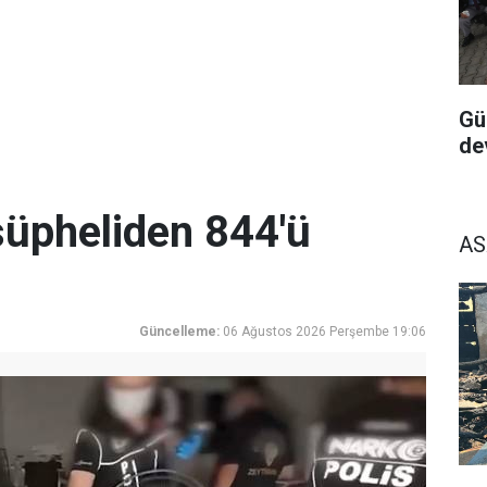
Gü
de
üpheliden 844'ü
AS
Güncelleme:
06 Ağustos 2026 Perşembe 19:06