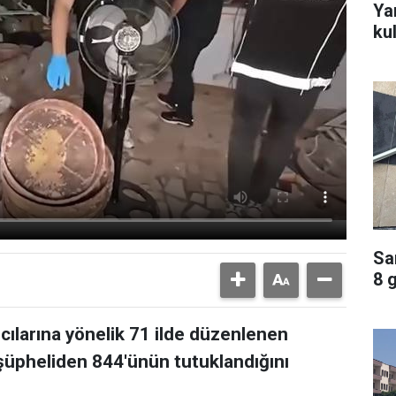
Ya
ku
Sa
8 
ıcılarına yönelik 71 ilde düzenlenen
üpheliden 844'ünün tutuklandığını