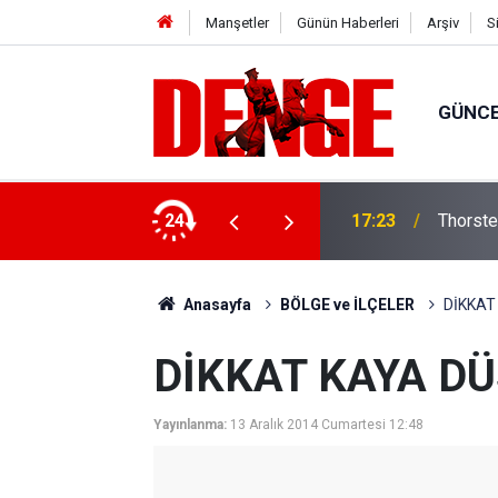
Manşetler
Günün Haberleri
Arşiv
S
GÜNC
lığı kullanıyor
24
17:23
Thorste
Anasayfa
BÖLGE ve İLÇELER
DİKKAT
DİKKAT KAYA DÜ
Yayınlanma:
13 Aralık 2014 Cumartesi 12:48