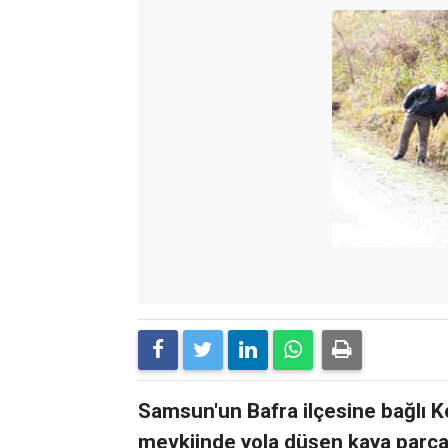
Samsun'un Bafra ilçesine bağlı K
mevkiinde yola düşen kaya parçala