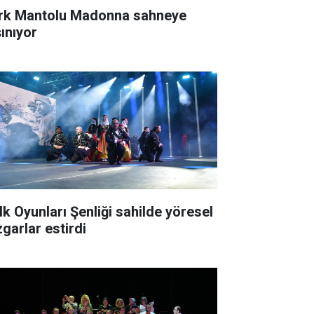
rk Mantolu Madonna sahneye
şınıyor
lk Oyunları Şenliği sahilde yöresel
zgarlar estirdi