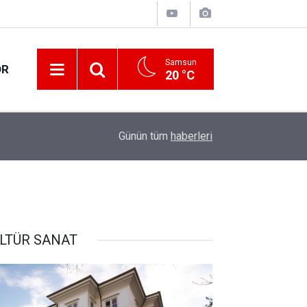
Samsun
OR
20 °C
17:00
30 ilde DEAŞ terör örgütüne yönelik operasyon!
Günün tüm
haberleri
LTÜR SANAT