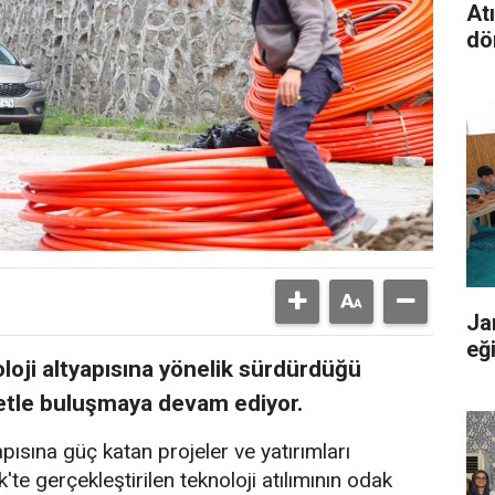
At
dö
Ja
eğ
oloji altyapısına yönelik sürdürdüğü
rnetle buluşmaya devam ediyor.
apısına güç katan projeler ve yatırımları
'te gerçekleştirilen teknoloji atılımının odak