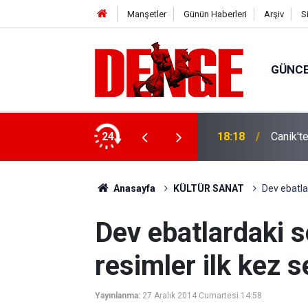
Manşetler
Günün Haberleri
Arşiv
S
GÜNC
ylül’e kadar devam edecek
24
18:18
Canik't
Anasayfa
KÜLTÜR SANAT
Dev ebatlar
Dev ebatlardaki so
resimler ilk kez s
Yayınlanma:
27 Aralık 2014 Cumartesi 14:58