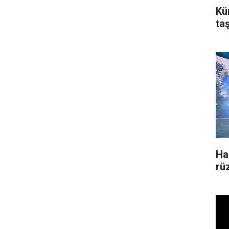
Kü
ta
Ha
rü