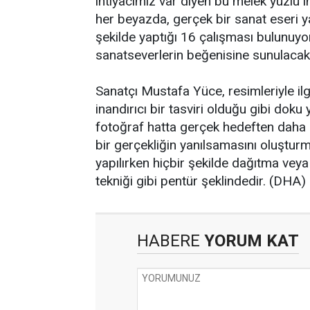
ihtiyacımız var diyen bu melek yüzlü i
her beyazda, gerçek bir sanat eseri ya
şekilde yaptığı 16 çalışması bulunuyor
sanatseverlerin beğenisine sunulacak
Sanatçı Mustafa Yüce, resimleriyle ilgil
inandırıcı bir tasviri olduğu gibi doku 
fotoğraf hatta gerçek hedeften daha n
bir gerçekliğin yanılsamasını oluşturm
yapılırken hiçbir şekilde dağıtma v
tekniği gibi pentür şeklindedir. (DHA)
HABERE
YORUM KAT