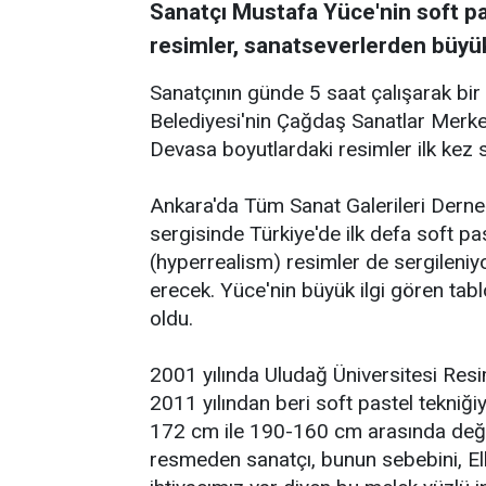
Sanatçı Mustafa Yüce'nin soft pa
resimler, sanatseverlerden büyük 
Sanatçının günde 5 saat çalışarak bi
Belediyesi'nin Çağdaş Sanatlar Merke
Devasa boyutlardaki resimler ilk kez s
Ankara'da Tüm Sanat Galerileri Der
sergisinde Türkiye'de ilk defa soft p
(hyperrealism) resimler de sergileniyo
erecek. Yüce'nin büyük ilgi gören tabl
oldu.
2001 yılında Uludağ Üniversitesi Re
2011 yılından beri soft pastel tekniği
172 cm ile 190-160 cm arasında değişi
resmeden sanatçı, bunun sebebini, El