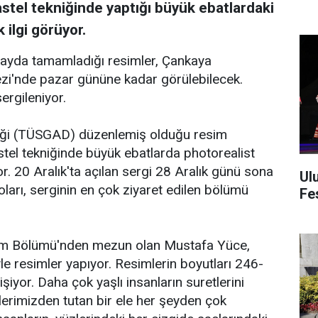
stel tekniğinde yaptığı büyük ebatlardaki
ilgi görüyor.
r ayda tamamladığı resimler, Çankaya
zi'nde pazar gününe kadar görülebilecek.
ergileniyor.
neği (TÜSGAD) düzenlemiş olduğu resim
astel tekniğinde büyük ebatlarda photorealist
r. 20 Aralık'ta açılan sergi 28 Aralık günü sona
Ul
oları, serginin en çok ziyaret edilen bölümü
Fes
sim Bölümü'nden mezun olan Mustafa Yüce,
yle resimler yapıyor. Resimlerin boyutları 246-
yor. Daha çok yaşlı insanların suretlerini
lerimizden tutan bir ele her şeyden çok