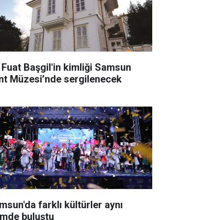
i Fuat Başgil'in kimliği Samsun
nt Müzesi’nde sergilenecek
msun'da farklı kültürler aynı
timde buluştu