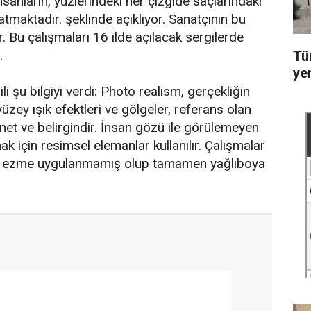
nsanların, yüzlerindeki her çizgide saçlarındaki
tmaktadır. şeklinde açıklıyor. Sanatçının bu
. Bu çalışmaları 16 ilde açılacak sergilerde
.
Tü
ye
i şu bilgiyi verdi: Photo realism, gerçekliğin
yüzey ışık efektleri ve gölgeler, referans olan
et ve belirgindir. İnsan gözü ile görülemeyen
ak için resimsel elemanlar kullanılır. Çalışmalar
eya ezme uygulanmamış olup tamamen yağlıboya