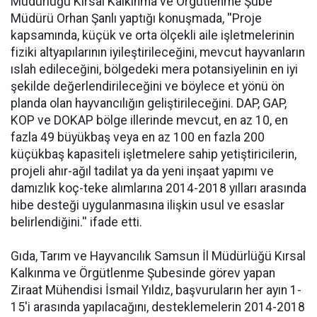
Müdürlüğü Kırsal Kalkınma ve Örgütlenme Şube
Müdürü Orhan Şanlı yaptığı konuşmada, ''Proje
kapsamında, küçük ve orta ölçekli aile işletmelerinin
fiziki altyapılarının iyileştirileceğini, mevcut hayvanların
ıslah edileceğini, bölgedeki mera potansiyelinin en iyi
şekilde değerlendirileceğini ve böylece et yönü ön
planda olan hayvancılığın geliştirileceğini. DAP, GAP,
KOP ve DOKAP bölge illerinde mevcut, en az 10, en
fazla 49 büyükbaş veya en az 100 en fazla 200
küçükbaş kapasiteli işletmelere sahip yetiştiricilerin,
projeli ahır-ağıl tadilat ya da yeni inşaat yapımı ve
damızlık koç-teke alımlarına 2014-2018 yılları arasında
hibe desteği uygulanmasına ilişkin usul ve esaslar
belirlendiğini.'' ifade etti.
Gıda, Tarım ve Hayvancılık Samsun İl Müdürlüğü Kırsal
Kalkınma ve Örgütlenme Şubesinde görev yapan
Ziraat Mühendisi İsmail Yıldız, başvuruların her ayın 1-
15'i arasında yapılacağını, desteklemelerin 2014-2018