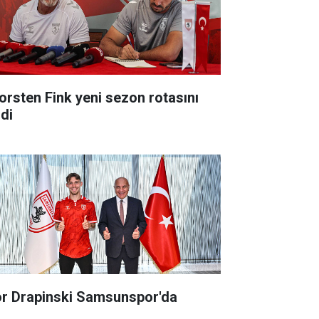
orsten Fink yeni sezon rotasını
zdi
or Drapinski Samsunspor'da