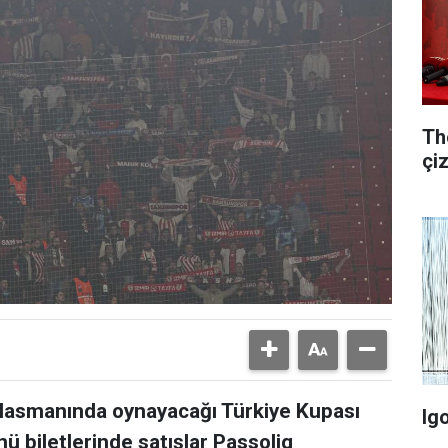
Th
çi
asmanında oynayacağı Türkiye Kupası
Ig
ü biletlerinde satışlar Passolig