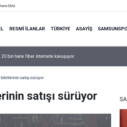
itene Ekle
EL
RESMI İLANLAR
TÜRKİYE
ASAYİŞ
SAMSUNSP
e 20 bin hane fiber internete kavuşuyor
iletlerinin satışı sürüyor
rinin satışı sürüyor
S