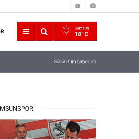
Samsun
OR
18 °C
17:00
30 ilde DEAŞ terör örgütüne yönelik operasyon!
Günün tüm
haberleri
AMSUNSPOR