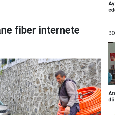
Ay
ed
ne fiber internete
BÖ
At
dö