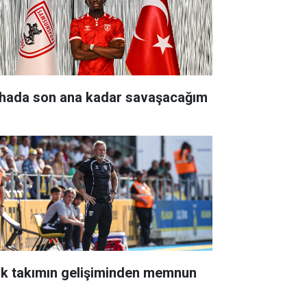
hada son ana kadar savaşacağım
nk takımın gelişiminden memnun