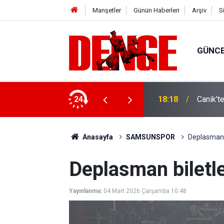
Manşetler
Günün Haberleri
Arşiv
S
GÜNC
ylül’e kadar devam edecek
24
18:18
Canik't
Anasayfa
SAMSUNSPOR
Deplasman b
Deplasman biletle
Yayınlanma:
04 Mart 2026 Çarşamba 10:48