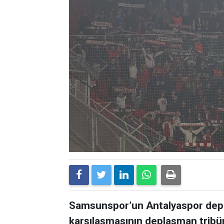
Samsunspor’un Antalyaspor depl
karşılaşmasının deplasman tribün