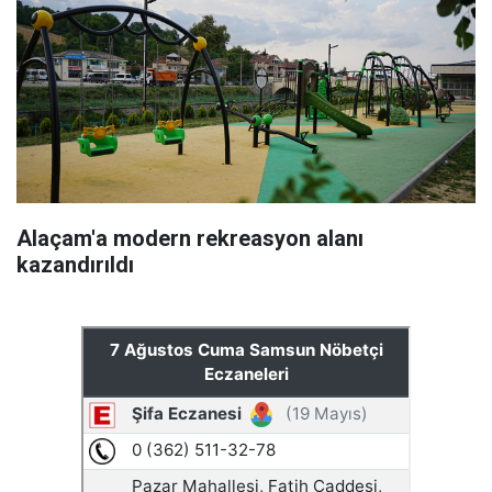
Alaçam'a modern rekreasyon alanı
kazandırıldı