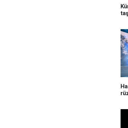
Kü
ta
Ha
rü