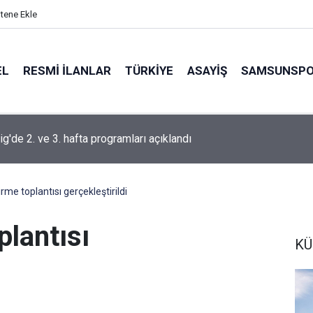
itene Ekle
EL
RESMI İLANLAR
TÜRKİYE
ASAYİŞ
SAMSUNSP
da tarihi eser operasyonu: 1 gözaltı
me toplantısı gerçekleştirildi
plantısı
KÜ