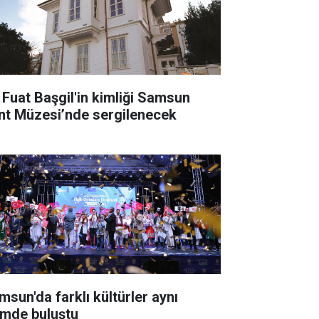
i Fuat Başgil'in kimliği Samsun
nt Müzesi’nde sergilenecek
msun'da farklı kültürler aynı
timde buluştu