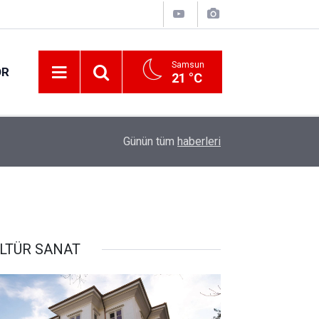
Samsun
OR
21 °C
13:23
Kısa dönem ikamet izni 1 yıl daha uzatılabilece
Günün tüm
haberleri
LTÜR SANAT