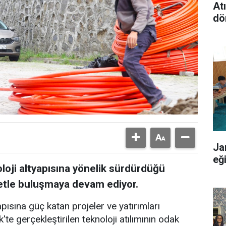
At
dö
Ja
eğ
oloji altyapısına yönelik sürdürdüğü
rnetle buluşmaya devam ediyor.
apısına güç katan projeler ve yatırımları
'te gerçekleştirilen teknoloji atılımının odak