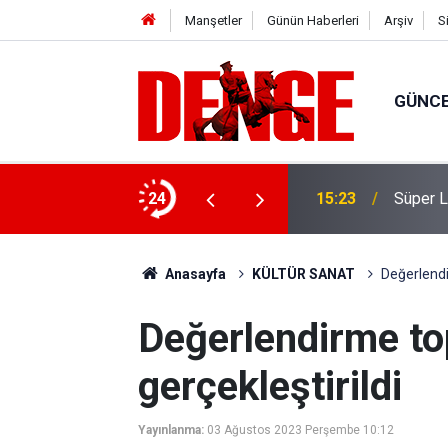
Manşetler
Günün Haberleri
Arşiv
S
GÜNC
amları açıklandı
24
14:01
Atakum'
Anasayfa
KÜLTÜR SANAT
Değerlendir
Değerlendirme to
gerçekleştirildi
Yayınlanma:
03 Ağustos 2023 Perşembe 10:12