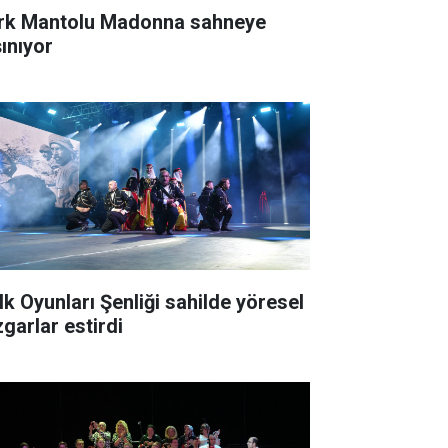
rk Mantolu Madonna sahneye
şınıyor
lk Oyunları Şenliği sahilde yöresel
zgarlar estirdi