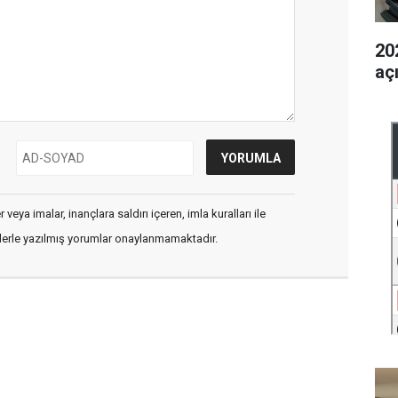
202
aç
veya imalar, inançlara saldırı içeren, imla kuralları ile
flerle yazılmış yorumlar onaylanmamaktadır.