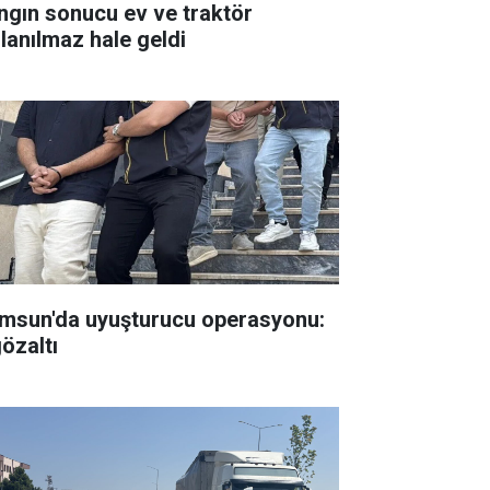
ngın sonucu ev ve traktör
llanılmaz hale geldi
msun'da uyuşturucu operasyonu:
gözaltı