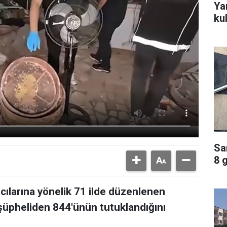
Ya
ku
Sa
8 
ıcılarına yönelik 71 ilde düzenlenen
üpheliden 844'ünün tutuklandığını