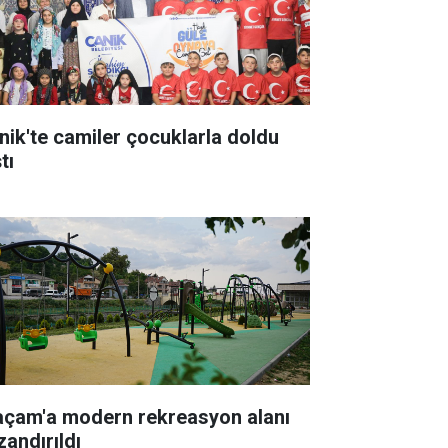
nik'te camiler çocuklarla doldu
tı
açam'a modern rekreasyon alanı
zandırıldı