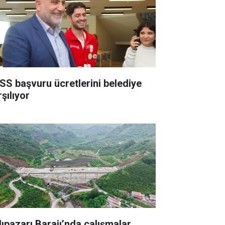
SS başvuru ücretlerini belediye
şılıyor
lıpazarı Barajı’nda çalışmalar