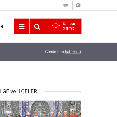
Samsun
OR
23 °C
17:21
Vatandaşlar evlerinden danışmanlık hizmeti alab
Günün tüm
haberleri
LGE ve İLÇELER