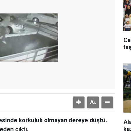
Ca
taş
vresinde korkuluk olmayan dereye düştü.
Al
ka
eden çıktı.