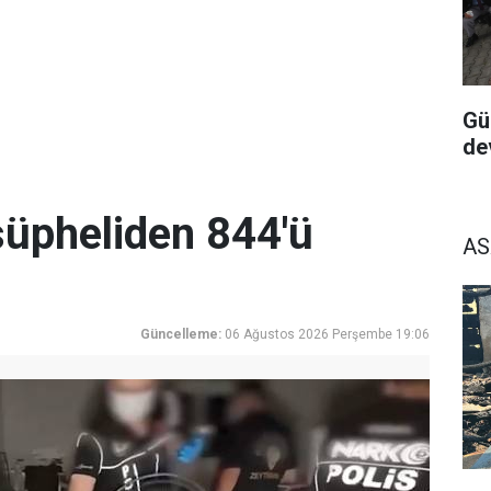
Gü
de
üpheliden 844'ü
AS
Güncelleme:
06 Ağustos 2026 Perşembe 19:06