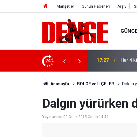
Manşetler
Günün Haberleri
Arşiv
S
GÜNC
lığı kullanıyor
24
17:23
Thorste
Anasayfa
BÖLGE ve İLÇELER
Dalgın 
Dalgın yürürken 
Yayınlanma:
02 Ocak 2015 Cuma 14:44