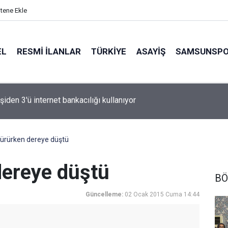
itene Ekle
EL
RESMI İLANLAR
TÜRKİYE
ASAYİŞ
SAMSUNSP
n Fink yeni sezon rotasını çizdi
yürürken dereye düştü
dereye düştü
BÖ
Güncelleme:
02 Ocak 2015 Cuma 14:44