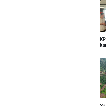
KP
kar
Sa