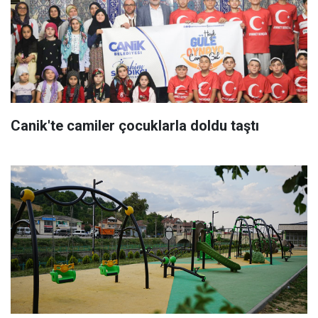
Canik'te camiler çocuklarla doldu taştı