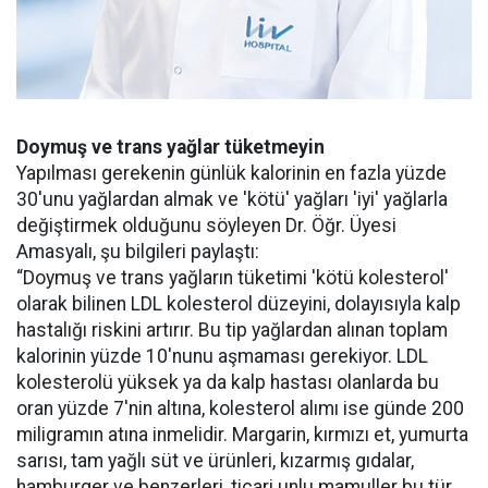
Doymuş ve trans yağlar tüketmeyin
Yapılması gerekenin günlük kalorinin en fazla yüzde
30'unu yağlardan almak ve 'kötü' yağları 'iyi' yağlarla
değiştirmek olduğunu söyleyen Dr. Öğr. Üyesi
Amasyalı, şu bilgileri paylaştı:
“Doymuş ve trans yağların tüketimi 'kötü kolesterol'
olarak bilinen LDL kolesterol düzeyini, dolayısıyla kalp
hastalığı riskini artırır. Bu tip yağlardan alınan toplam
kalorinin yüzde 10'nunu aşmaması gerekiyor. LDL
kolesterolü yüksek ya da kalp hastası olanlarda bu
oran yüzde 7'nin altına, kolesterol alımı ise günde 200
miligramın atına inmelidir. Margarin, kırmızı et, yumurta
sarısı, tam yağlı süt ve ürünleri, kızarmış gıdalar,
hamburger ve benzerleri, ticari unlu mamuller bu tür