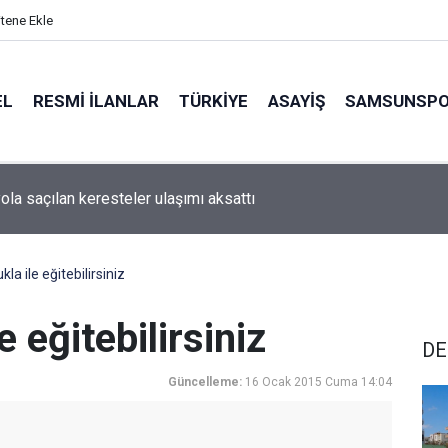
itene Ekle
EL
RESMI İLANLAR
TÜRKİYE
ASAYİŞ
SAMSUNSP
ola saçılan keresteler ulaşımı aksattı
kla ile eğitebilirsiniz
e eğitebilirsiniz
DE
Güncelleme:
16 Ocak 2015 Cuma 14:04