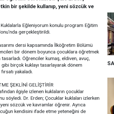
etkin bir şekilde kullanıp, yeni sözcük ve
Kuklalarla Eğleniyorum konulu program Eğitim
onu'nda gerçekleştirildi.
Tasarımı dersi kapsamında İlköğretim Bölümü
rencileri bir dönem boyunca çocuklara öğretmek
 tasarladı. Öğrenciler kumaş, eldiven, avuç,
SA
la gibi birçok kuklayı tasarlayarak dönem
ırsatı yakaladı.
ME ŞEKLİNİ GELİŞTİRİR
fından ilgiyle izlenen kuklaların çocuklar
söyledi. Dr. Erden; Çocuklar kuklaları izlerken
rla yeni sözcük ve kavramlar öğrenir. Ayrıca
ocuğun kendisini ifade etme yeteneğini de