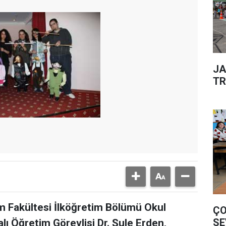
JA
TR
m Fakültesi İlköğretim Bölümü Okul
ÇO
SE
lı Öğretim Görevlisi Dr. Şule Erden,