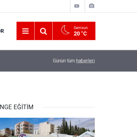
Samsun
OR
20 °C
17:00
Samsun'da fındık hasat ve ihraç tarihleri belirlen
Günün tüm
haberleri
NGE EĞİTİM