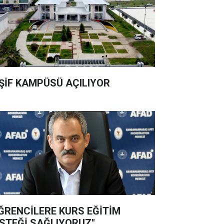
ŞİF KAMPÜSÜ AÇILIYOR
ĞRENCİLERE KURS EĞİTİM
STEĞİ SAĞLIYORUZ"