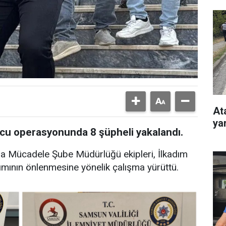
At
ya
u operasyonunda 8 şüpheli yakalandı.
la Mücadele Şube Müdürlüğü ekipleri, İlkadım
nımının önlenmesine yönelik çalışma yürüttü.