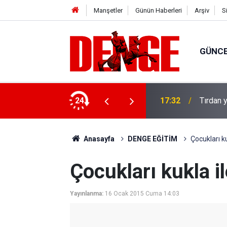
Manşetler
Günün Haberleri
Arşiv
S
GÜNC
u: 8 gözaltı
24
17:32
Tırdan y
Anasayfa
DENGE EĞİTİM
Çocukları ku
Çocukları kukla il
Yayınlanma:
16 Ocak 2015 Cuma 14:03