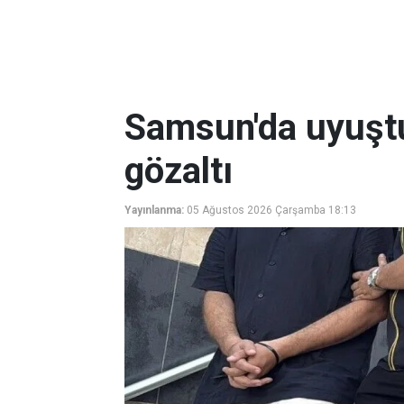
Samsun'da uyuşt
gözaltı
Yayınlanma:
05 Ağustos 2026 Çarşamba 18:13