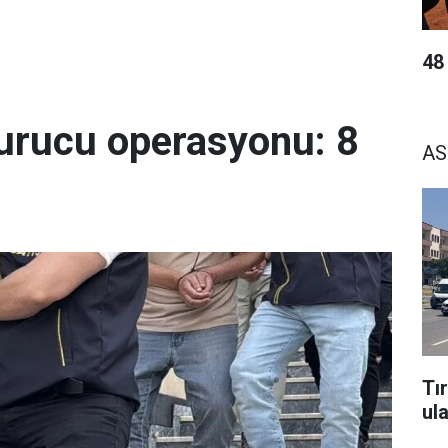
48
urucu operasyonu: 8
AS
Tı
ul