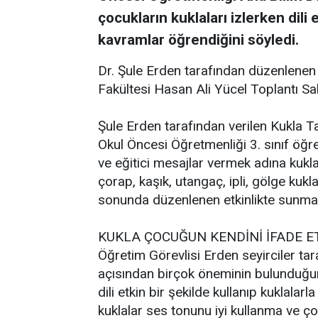
çocukların kuklaları izlerken dili 
kavramlar öğrendiğini söyledi.
Dr. Şule Erden tarafından düzenlenen 
Fakültesi Hasan Ali Yücel Toplantı Sal
Şule Erden tarafından verilen Kukla 
Okul Öncesi Öğretmenliği 3. sınıf öğ
ve eğitici mesajlar vermek adına kukla
çorap, kaşık, utangaç, ipli, gölge kuk
sonunda düzenlenen etkinlikte sunma f
KUKLA ÇOCUĞUN KENDİNİ İFADE ET
Öğretim Görevlisi Erden seyirciler tara
açısından birçok öneminin bulunduğunu 
dili etkin bir şekilde kullanıp kuklala
kuklalar ses tonunu iyi kullanma ve ç