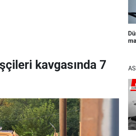
Dü
ma
şçileri kavgasında 7
AS