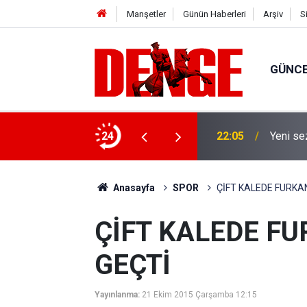
Manşetler
Günün Haberleri
Arşiv
S
GÜNC
nda 7 kişi yaralandı
24
22:05
Yeni se
Anasayfa
SPOR
ÇİFT KALEDE FURKA
ÇİFT KALEDE F
GEÇTİ
Yayınlanma:
21 Ekim 2015 Çarşamba 12:15