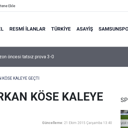
itene Ekle
EL
RESMI İLANLAR
TÜRKİYE
ASAYİŞ
SAMSUNSP
zon öncesi tatsız prova 3-0
N KÖSE KALEYE GEÇTİ
URKAN KÖSE KALEYE
SP
Güncelleme:
21 Ekim 2015 Çarşamba 13:40