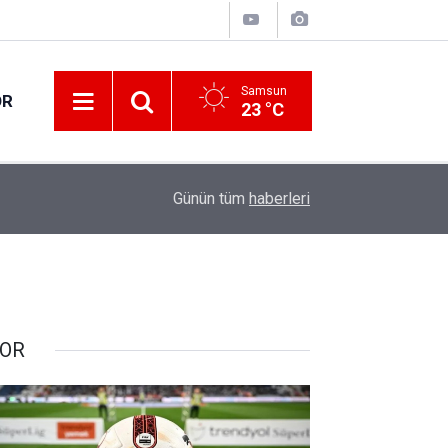
Samsun
OR
23 °C
20:00
NADEZHDA isimli gemi Samsun'a getirildi
Günün tüm
haberleri
OR