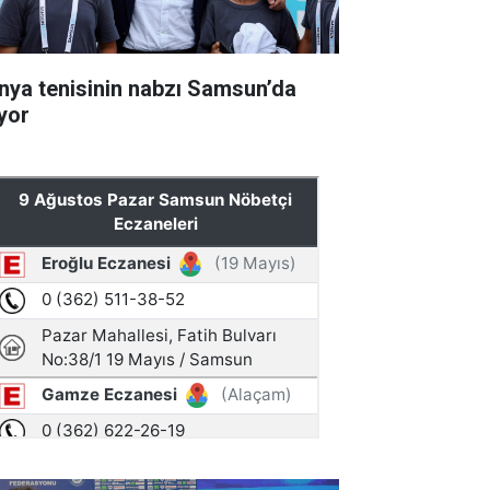
nya tenisinin nabzı Samsun’da
ıyor