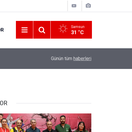
Samsun
OR
31 °C
13:00
Samsun'daki cinayetin şüphelisi Trabzon'da yak
Günün tüm
haberleri
OR