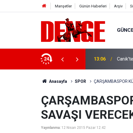
Manşetler
Günün Haberleri
Arşiv
S
GÜNC
24
13:06
Canik't
Anasayfa
SPOR
ÇARŞAMBASPOR KÜ
ÇARŞAMBASPOR
SAVAŞI VERECE
Yayınlanma:
12 Nisan 2015 Pazar 12:42