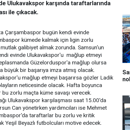
e Ulukavakspor karşında taraftarlarında
sı ile çıkacak.
'ta Çarşambaspor bugün kendi evinde
baspor kümede kalmak için ligin zorlu
 mutlak galibiyet almak zorunda. Samsun'un
endi evinde Ulukavakspor'u mağlup etmeyi
 deplasmanda Güzelorduspor'a mağlup olursa
a büyük bir başarıya imza atmış olacak.
Sa
kspor'u mağlup etmeyi başarırsa gözler Ladik
no
layların neticesinde olacak. Hafta boyunca
 bu zorlu maçta küme savaşı verecek.
ğı Ulukavakspor karşılaşması saat 15.00'da
rsun Can yönetirken yardımcıları ise Mehmet
aspor'da taraftarlar bu zorlu ve kritik
ak Yeşil Beyazlı futbolcuları motive edecek.