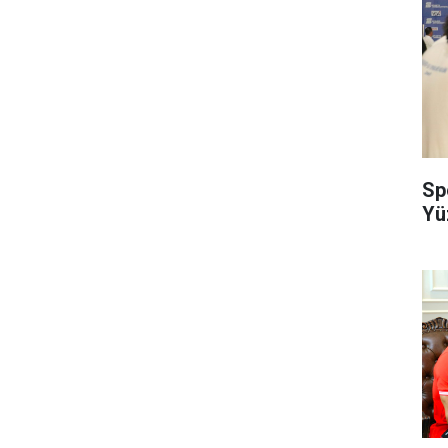
Sp
Yü