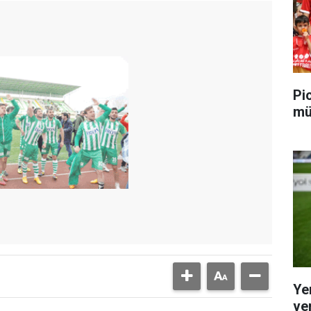
Pic
mü
Ye
ver