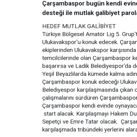
Çarşambaspor bugün kendi evind
desteği ile mutlak galibiyet parola
HEDEF MUTLAK GALİBİYET
Türkiye Bölgesel Amatör Lig 5. Grup
Ulukavakspor'u konuk edecek. Çarşam
ekiplerinden Ulukavakspor karşısında
temcilcilerinde olan Çarşambaspor k
başarırsa ve Ladik Belediyespor'da
Yeşil Beyazlılarda kümede kalma adın
Çarşambaspor konuk edeceği Ulukava
Belediyespor karşılaşmasında çıkan o
çalışmalarını sürdüren Çarşambaspor
Çarşambaspor kendi evinde oynayaca
start alacak. Karşılaşmayı Hakem Du
Sepetçi ve Emre Tatar olacak. Çarşamb
karşılaşmada tribündeki yerlerini alar