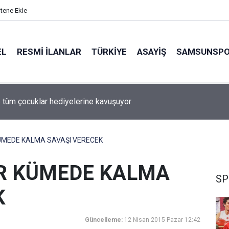
itene Ekle
EL
RESMI İLANLAR
TÜRKİYE
ASAYİŞ
SAMSUNSP
e tüm çocuklar hediyelerine kavuşuyor
MEDE KALMA SAVAŞI VERECEK
 KÜMEDE KALMA
SP
K
Güncelleme:
12 Nisan 2015 Pazar 12:42