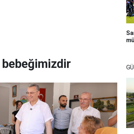
Sa
mü
 bebeğimizdir
GÜ