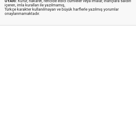
UYARI:
Küfür, hakaret, rencide edici cümleler veya imalar, inançlara saldırı
içeren, imla kuralları ile yazılmamış,
Türkçe karakter kullanılmayan ve büyük harflerle yazılmış yorumlar
onaylanmamaktadır.