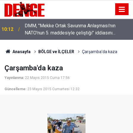
DMM, "Mekke Ortak Savunma Anlaşması'nın
10:12
NATO'nun 5. maddesiyle çeliştiği" iddiasını
yalanladı
Anasayfa
BÖLGE ve İLÇELER
Çarşamba'da kaza
Çarşamba'da kaza
Yayınlanma:
22 Mayıs 2015 Cuma 17:56
Güncelleme:
23 Mayıs 2015 Cumartesi 12:32