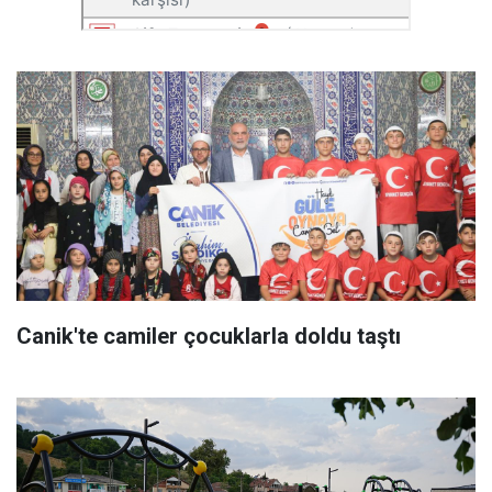
Canik'te camiler çocuklarla doldu taştı