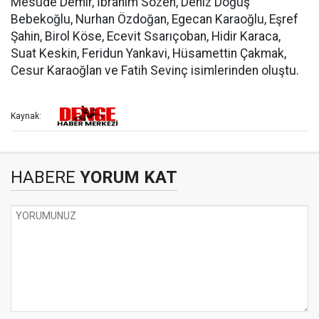
Mesude Demir, İbrahim Sözen, Deniz Doğuş
Bebekoğlu, Nurhan Özdoğan, Egecan Karaoğlu, Eşref
Şahin, Birol Köse, Ecevit Ssarıçoban, Hidir Karaca,
Suat Keskin, Feridun Yankavi, Hüsamettin Çakmak,
Cesur Karaoğlan ve Fatih Sevinç isimlerinden oluştu.
Kaynak:
HABERE
YORUM KAT