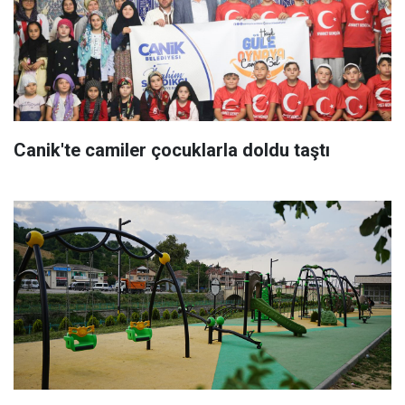
Canik'te camiler çocuklarla doldu taştı