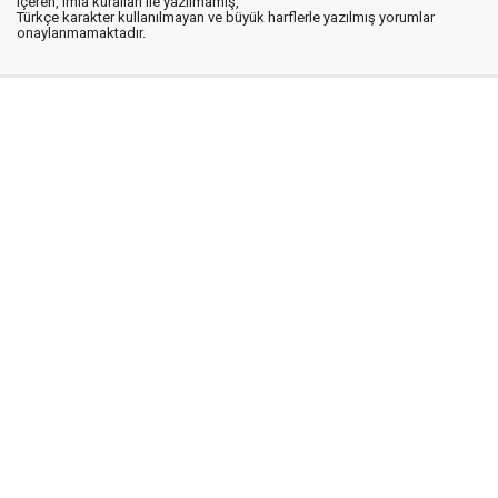
içeren, imla kuralları ile yazılmamış,
Türkçe karakter kullanılmayan ve büyük harflerle yazılmış yorumlar
onaylanmamaktadır.