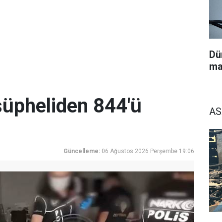
Dü
ma
üpheliden 844'ü
AS
Güncelleme:
06 Ağustos 2026 Perşembe 19:06