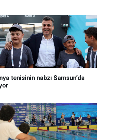
nya tenisinin nabzı Samsun’da
ıyor