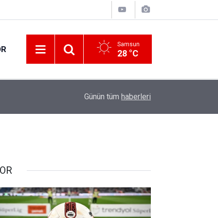
Samsun
OR
28 °C
17:21
Vatandaşlar evlerinden danışmanlık hizmeti alab
Günün tüm
haberleri
OR