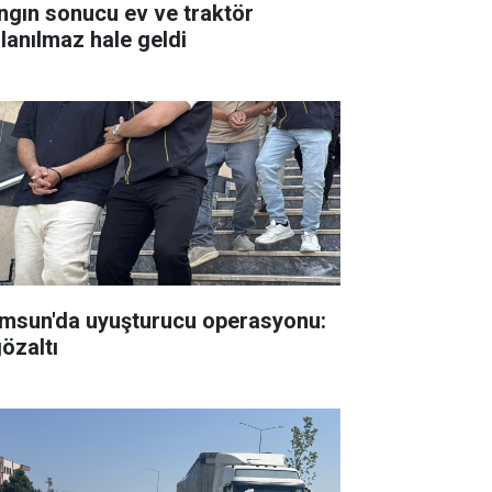
ngın sonucu ev ve traktör
llanılmaz hale geldi
msun'da uyuşturucu operasyonu:
gözaltı