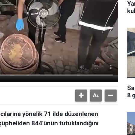
Ya
ku
Sa
8 
ıcılarına yönelik 71 ilde düzenlenen
üpheliden 844'ünün tutuklandığını