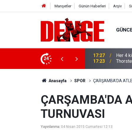
Manşetler
Günün Haberleri
Arşiv
S
GÜNC
lığı kullanıyor
24
17:23
Thorste
Anasayfa
SPOR
ÇARŞAMBA'DA ATLE
ÇARŞAMBA'DA 
TURNUVASI
Yayınlanma:
04 Nisan 2015 Cumartesi 12:13