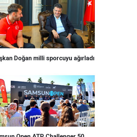
şkan Doğan milli sporcuyu ağırladı
msun Open ATP Challenger 50