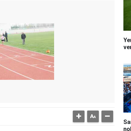
Ye
ver
Sa
no