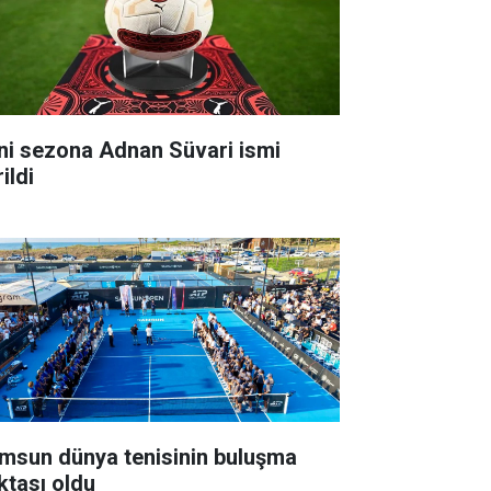
ni sezona Adnan Süvari ismi
ildi
msun dünya tenisinin buluşma
ktası oldu