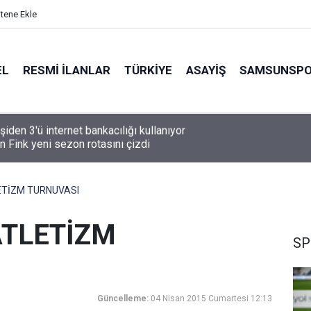
itene Ekle
EL
RESMI İLANLAR
TÜRKİYE
ASAYİŞ
SAMSUNSP
n Fink yeni sezon rotasını çizdi
TİZM TURNUVASI
ATLETİZM
SP
Güncelleme:
04 Nisan 2015 Cumartesi 12:13