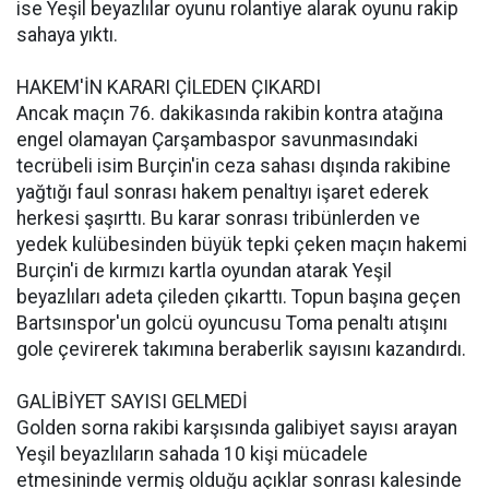
ise Yeşil beyazlılar oyunu rolantiye alarak oyunu rakip
sahaya yıktı.
HAKEM'İN KARARI ÇİLEDEN ÇIKARDI
Ancak maçın 76. dakikasında rakibin kontra atağına
engel olamayan Çarşambaspor savunmasındaki
tecrübeli isim Burçin'in ceza sahası dışında rakibine
yağtığı faul sonrası hakem penaltıyı işaret ederek
herkesi şaşırttı. Bu karar sonrası tribünlerden ve
yedek kulübesinden büyük tepki çeken maçın hakemi
Burçin'i de kırmızı kartla oyundan atarak Yeşil
beyazlıları adeta çileden çıkarttı. Topun başına geçen
Bartsınspor'un golcü oyuncusu Toma penaltı atışını
gole çevirerek takımına beraberlik sayısını kazandırdı.
GALİBİYET SAYISI GELMEDİ
Golden sorna rakibi karşısında galibiyet sayısı arayan
Yeşil beyazlıların sahada 10 kişi mücadele
etmesininde vermiş olduğu açıklar sonrası kalesinde