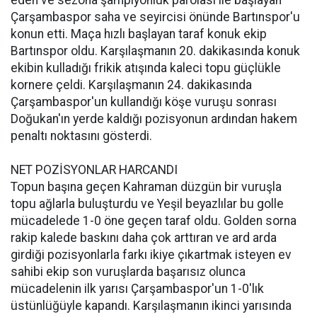
eden ve sezona şampiyonluk parolası ile başlayan
Çarşambaspor saha ve seyircisi önünde Bartınspor'u
konun etti. Maça hızlı başlayan taraf konuk ekip
Bartınspor oldu. Karşılaşmanın 20. dakikasında konuk
ekibin kulladığı frikik atışında kaleci topu güçlükle
kornere çeldi. Karşılaşmanın 24. dakikasında
Çarşambaspor'un kullandığı köşe vuruşu sonrası
Doğukan'ın yerde kaldığı pozisyonun ardından hakem
penaltı noktasını gösterdi.
NET POZİSYONLAR HARCANDI
Topun başına geçen Kahraman düzgün bir vuruşla
topu ağlarla buluşturdu ve Yeşil beyazlılar bu golle
mücadelede 1-0 öne geçen taraf oldu. Golden sorna
rakip kalede baskını daha çok arttıran ve ard arda
girdiği pozisyonlarla farkı ikiye çıkartmak isteyen ev
sahibi ekip son vuruşlarda başarısız olunca
mücadelenin ilk yarısı Çarşambaspor'un 1-0'lık
üstünlüğüyle kapandı. Karşılaşmanın ikinci yarısında