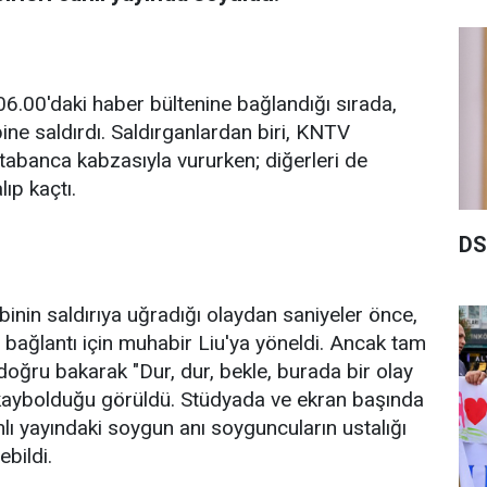
6.00'daki haber bültenine bağlandığı sırada,
ibine saldırdı. Saldırganlardan biri, KNTV
abanca kabzasıyla vururken; diğerleri de
ıp kaçtı.
DS
ibinin saldırıya uğradığı olaydan saniyeler önce,
 bağlantı için muhabir Liu'ya yöneldi. Ancak tam
doğru bakarak "Dur, dur, bekle, burada bir olay
 kaybolduğu görüldü. Stüdyada ve ekran başında
lı yayındaki soygun anı soyguncuların ustalığı
bildi.