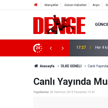
Manşetler
Günün Haberleri
Arşiv
S
GÜNC
lığı kullanıyor
24
17:23
Thorste
Anasayfa
ÜLKE GENELİ
Canlı Yayınd
Canlı Yayında Mu
Yayınlanma:
06 Temmuz 2015 Pazartesi 15:47