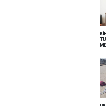
Kİ
TÜ
ME
ÜL
UK