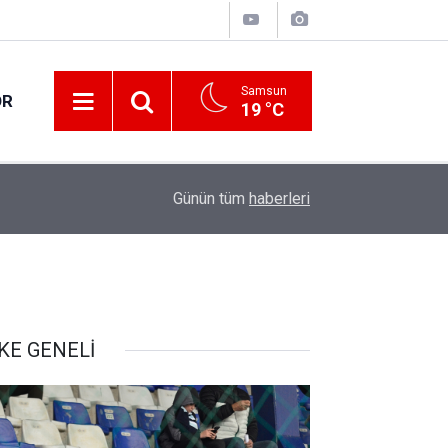
Samsun
OR
19 °C
17:21
Vatandaşlar evlerinden danışmanlık hizmeti alab
Günün tüm
haberleri
KE GENELİ