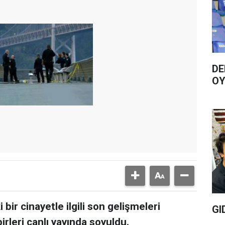
DE
OY
ir cinayetle ilgili son gelişmeleri
GI
leri canlı yayında soyuldu.