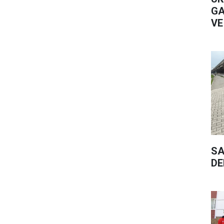
GA
VE
SA
DE