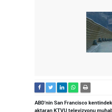
ABD'nin San Francisco kentindeki b
aktaran KTVU televizyonu muhabir