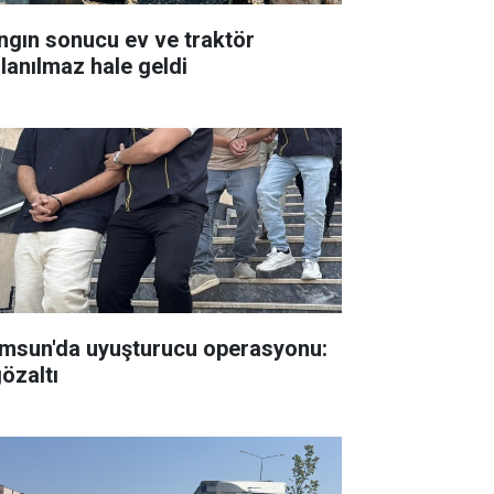
ngın sonucu ev ve traktör
llanılmaz hale geldi
msun'da uyuşturucu operasyonu:
gözaltı