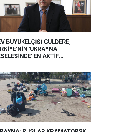
EV BÜYÜKELÇİSİ GÜLDERE,
RKİYE'NİN 'UKRAYNA
SELESİNDE' EN AKTİF
KELERDEN OLDUĞUNU SÖYLEDİ
RAYNA: RUSLAR KRAMATORSK