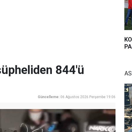
KO
PA
üpheliden 844'ü
AS
Güncelleme:
06 Ağustos 2026 Perşembe 19:06