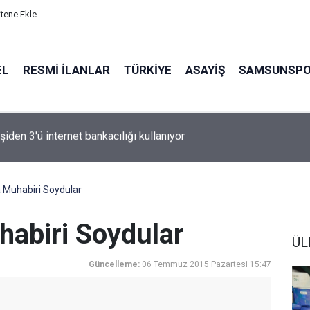
itene Ekle
EL
RESMI İLANLAR
TÜRKİYE
ASAYİŞ
SAMSUNSP
n Fink yeni sezon rotasını çizdi
a Muhabiri Soydular
habiri Soydular
ÜL
Güncelleme:
06 Temmuz 2015 Pazartesi 15:47