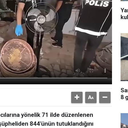
Ya
ku
Sa
8 
ıcılarına yönelik 71 ilde düzenlenen
üpheliden 844'ünün tutuklandığını