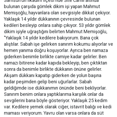
Samsun'un İlkadım İlçesi'nde Site Camii altında
bulunan çarşıda gömlek dikim işi yapan Mahmut
Memişoğlu, hayvanlara olan sevgisiyle dikkat çekiyor.
Yaklaşık 14 yıldır dükkanının çevresinde bulunan
kedileri besleyip onlara sahip çıkıyor. 53 yıldır gömlek
dikim işiyle uğraştığını belirten Mahmut Memişoğlu,
"Yaklaşık 14 yıldır kedilere bakıyorum. Bana çok
alıştılar. Sabah işe gelirken sanırım kokumu alıyorlar ve
hemen yanıma doğru koşuyorlar. Ayrıca ben namaza
giderken benimle birlikte camiye kadar gelirler. Ben
namazı bitirene kadar kapıda bekleyip, ben çıktıktan
sonra da benimle birlikte dükkanın önüne gelirler.
Akşam dükkanı kapatıp giderken de yolun başına
kadar peşimden gelip beni uğurlarlar. Sabah
geldiğimde ise dükkanımın önünde beni bekliyorlar.
Sanırım benim onlara yaptıklarıma karşılık onlar da
sevgilerini bana böyle gösteriyor. Yaklaşık 25 kedim
var. Kedilere yemek olarak ciğer, istavrit balığı ve kedi
maması veriyorum. Yavru olan varsa onlara da süt