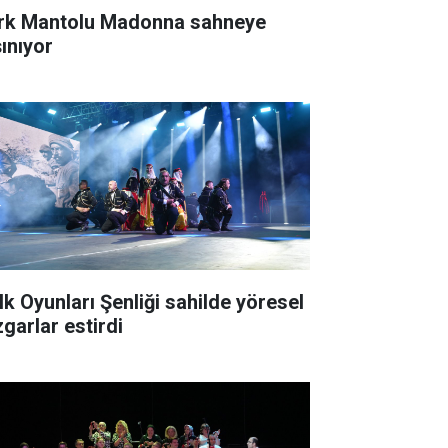
rk Mantolu Madonna sahneye
şınıyor
lk Oyunları Şenliği sahilde yöresel
zgarlar estirdi