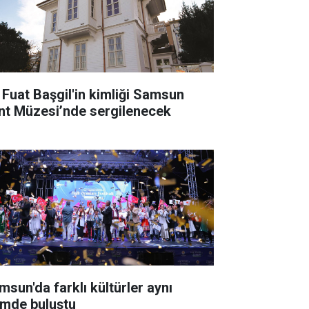
i Fuat Başgil'in kimliği Samsun
nt Müzesi’nde sergilenecek
msun'da farklı kültürler aynı
timde buluştu