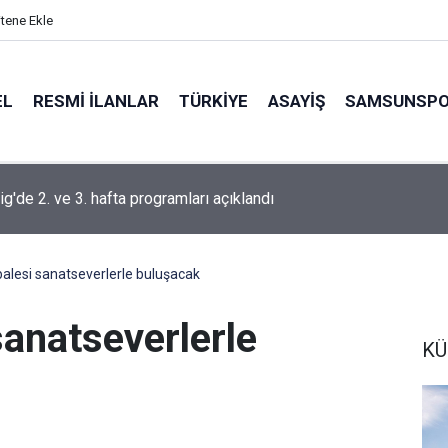
itene Ekle
EL
RESMI İLANLAR
TÜRKİYE
ASAYİŞ
SAMSUNSP
g'de 2. ve 3. hafta programları açıklandı
 balesi sanatseverlerle buluşacak
sanatseverlerle
KÜ