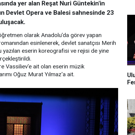
asında yer alan Reşat Nuri Güntekin'in
n Devlet Opera ve Balesi sahnesinde 23
uluşacak.
bir öğretmen olarak Anadolu’da görev yapan
” romanından esinlenerek, devlet sanatçısı Merih
 yazılan eserin koreografisi ve rejisi de yine
ekleştirildi.
 Vassiliev’e ait olan eserin müzik
sarımı Oğuz Murat Yılmaz'a ait.
Ul
Fes