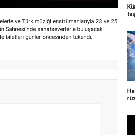
Kü
ta
lerle ve Türk müziği enstrümanlarıyla 23 ve 25
ün Sahnesi'nde sanatseverlerle buluşacak
 de biletleri günler öncesinden tükendi.
Ha
rü