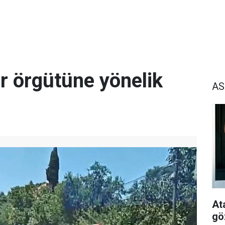
r örgütüne yönelik
AS
At
gö