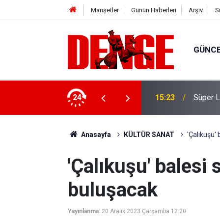
Manşetler
Günün Haberleri
Arşiv
S
GÜNC
ylül’e kadar devam edecek
24
15:23
Süper Li
Anasayfa
KÜLTÜR SANAT
'Çalıkuşu'
'Çalıkuşu' balesi 
buluşacak
Yayınlanma:
20 Aralık 2023 Çarşamba 12:20