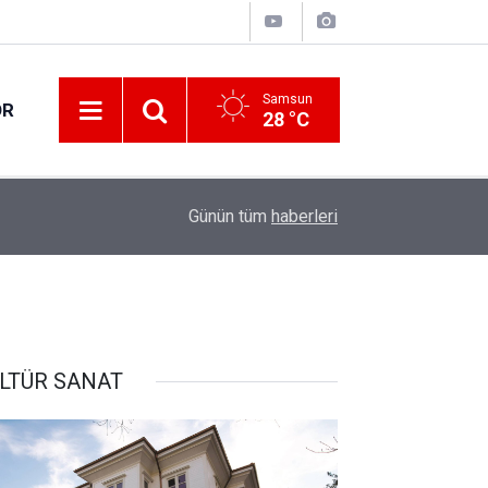
Samsun
OR
28 °C
14:01
Atakum'da tarihi eser operasyonu: 1 gözaltı
Günün tüm
haberleri
LTÜR SANAT