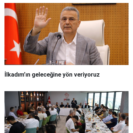
İlkadım’ın geleceğine yön veriyoruz