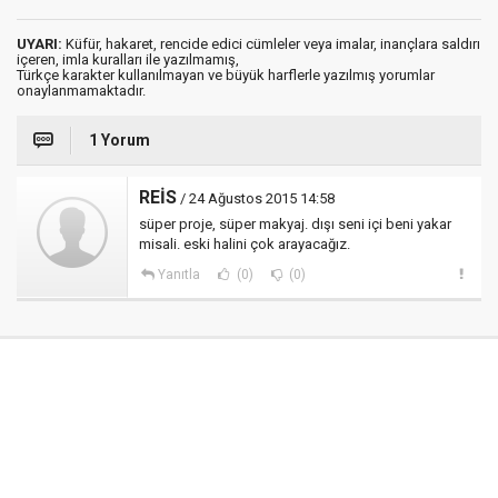
UYARI:
Küfür, hakaret, rencide edici cümleler veya imalar, inançlara saldırı
içeren, imla kuralları ile yazılmamış,
Türkçe karakter kullanılmayan ve büyük harflerle yazılmış yorumlar
onaylanmamaktadır.
1 Yorum
REİS
/ 24 Ağustos 2015 14:58
süper proje, süper makyaj. dışı seni içi beni yakar
misali. eski halini çok arayacağız.
Yanıtla
(0)
(0)