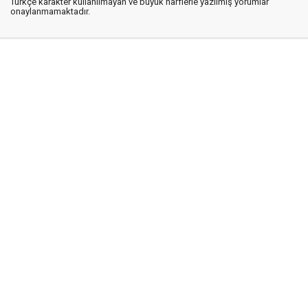
Türkçe karakter kullanılmayan ve büyük harflerle yazılmış yorumlar
onaylanmamaktadır.