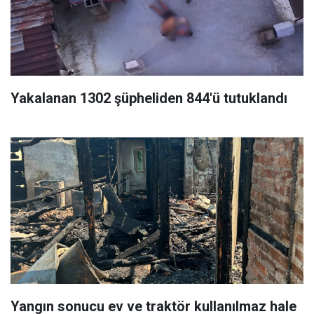
Yakalanan 1302 şüpheliden 844'ü tutuklandı
Yangın sonucu ev ve traktör kullanılmaz hale