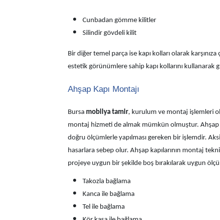
Cunbadan gömme kilitler
Silindir gövdeli kilit
Bir diğer temel parça ise kapı kolları olarak karşınıza 
estetik görünümlere sahip kapı kollarını kullanarak g
Ahşap Kapı Montajı
Bursa
mobilya tamir
, kurulum ve montaj işlemleri
montaj hizmeti de almak mümkün olmuştur. Ahşap kapı
doğru ölçümlerle yapılması gereken bir işlemdir. Aksi
hasarlara sebep olur. Ahşap kapılarının montaj teknikle
projeye uygun bir şekilde boş bırakılarak uygun ölçü
Takozla bağlama
Kanca ile bağlama
Tel ile bağlama
Kör kasa ile bağlama