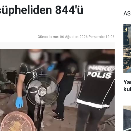
üpheliden 844'ü
AS
Güncelleme:
06 Ağustos 2026 Perşembe 19:06
Ya
ku