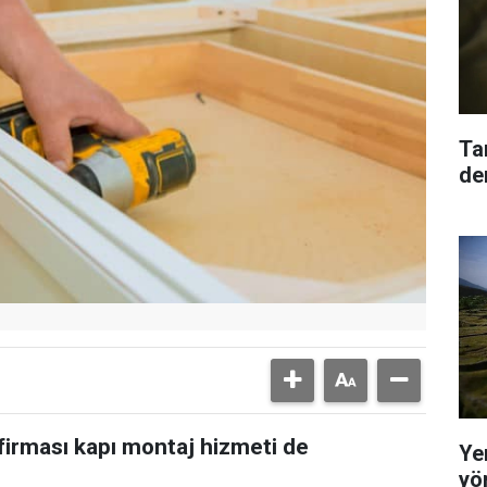
Ta
den
 firması kapı montaj hizmeti de
Yer
yö