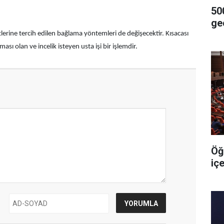
500
geç
tlerine tercih edilen bağlama yöntemleri de değişecektir. Kısacası
sı olan ve incelik isteyen usta işi bir işlemdir.
Öğ
iç