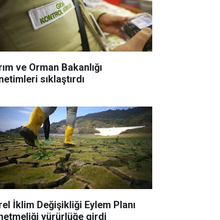
rım ve Orman Bakanlığı
etimleri sıklaştırdı
el İklim Değişikliği Eylem Planı
netmeliği yürürlüğe girdi