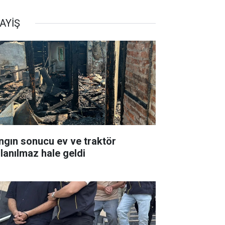
AYİŞ
ngın sonucu ev ve traktör
llanılmaz hale geldi