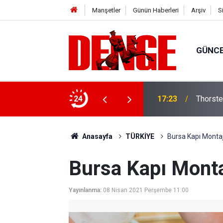
Manşetler
Günün Haberleri
Arşiv
S
GÜNC
lığı kullanıyor
24
17:23
Thorste
Anasayfa
TÜRKİYE
Bursa Kapı Montaj
Bursa Kapı Monta
Yayınlanma:
08 Nisan 2021 Perşembe 11:00