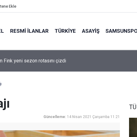
itene Ekle
EL
RESMI İLANLAR
TÜRKİYE
ASAYİŞ
SAMSUNSP
n Fink yeni sezon rotasını çizdi
ı
jı
TÜ
Güncelleme:
14 Nisan 2021 Çarşamba 11:21