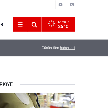
Samsun
OR
26 °C
17:21
Vatandaşlar evlerinden danışmanlık hizmeti alab
Günün tüm
haberleri
RKİYE