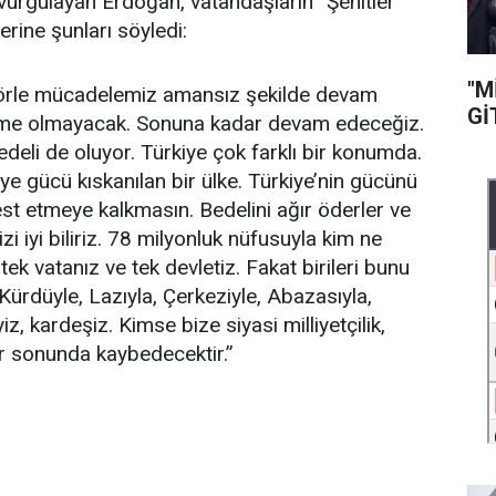
ı vurgulayan Erdoğan, vatandaşların “Şehitler
rine şunları söyledi:
"M
erörle mücadelemiz amansız şekilde devam
Gİ
şeme olmayacak. Sonuna kadar devam edeceğiz.
eli de oluyor. Türkiye çok farklı bir konumda.
ye gücü kıskanılan bir ülke. Türkiye’nin gücünü
t etmeye kalkmasın. Bedelini ağır öderler ve
zi iyi biliriz. 78 milyonluk nüfusuyla kim ne
tek vatanız ve tek devletiz. Fakat birileri bunu
Kürdüyle, Lazıyla, Çerkeziyle, Abazasıyla,
yiz, kardeşiz. Kimse bize siyasi milliyetçilik,
ar sonunda kaybedecektir.”