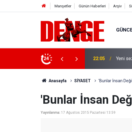
Manşetler
Günün Haberleri
Arşiv
S
GÜNC
3-0
24
20:00
NADEZHD
Anasayfa
SİYASET
'Bunlar İnsan Değil
'Bunlar İnsan Deği
Yayınlanma:
17 Ağustos 2015 Pazartesi 13:59