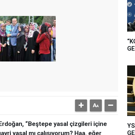
“K
GE
oğan, “Beştepe yasal çizgileri içine
YS
GE
i gayri yasal mı çalışıyorum? Haa, eğer