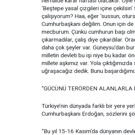
herhalde karar haftası olacaktır. Öyle 
‘Beştepe yasal çizgileri içine çekilsin’ 
çalışıyorum? Haa, eğer 'sussun, oturs
Cumhurbaşkanı değilim. Onun için d
mecburum. Çünkü cumhurun başı olmak
çıkarmadılar, çalış diye çıkardılar. O
daha çok şeyler var. Güneysu’dan bura
milletin devleti bu işi niye bu kadar 
millete aşkımız var. Yola çıktığımızda 
uğraşacağız dedik. Bunu başardığımız 
“GÜCÜNÜ TERÖRDEN ALANLARLA B
Türkiye’nin dünyada farklı bir yere yer
Cumhurbaşkanı Erdoğan, sözlerini şö
“Bu yıl 15-16 Kasım’da dünyanın devl