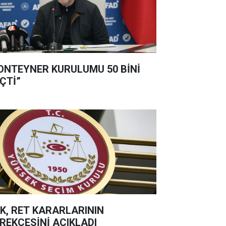
ONTEYNER KURULUMU 50 BİNİ
ÇTİ”
K, RET KARARLARININ
REKÇESİNİ AÇIKLADI