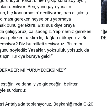
görünüyor. Fakat birileri çıkıp şunu söylüyor;
filan deniliyor. Ben, yani gayri yasal mı
un, hiç konuşmasın' deniliyorsa, ben alışılmış
e olması gereken neyse onu yapmaya
 bunu gerektirir. Bizi sus diye oraya
rada çalışıyoruz, çalışacağız. Yapmamız gereken
"İ
DE
ya gelirken baktım ki, dağları söküyoruz. Bu
önemsiyor? Biz bu milleti seviyoruz. Bizim bu
şunu söyledik; Yasaklar, yoksulluk, yolsuzlukla
için Türkiye buraya geldi.”
ERABER Mİ YÜRÜYECEKSİNİZ?”
leştiğini ve daha iyiye gideceğini belirten
yle sürdürdü:
eri Antalya’da toplanıyoruz. Başkanlığımda G-20