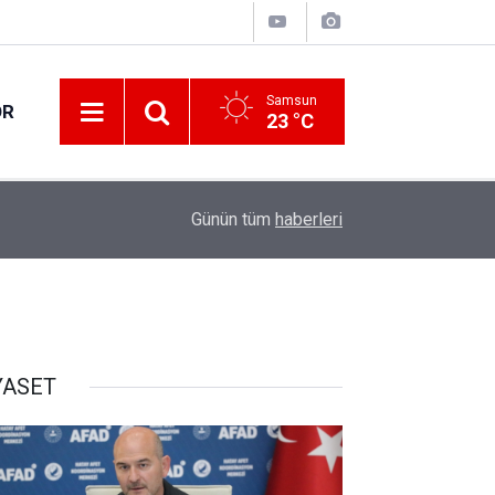
Samsun
OR
23 °C
18:33
Orta Ölçekli Sanayi Sitesi'nde üretim başladı
Günün tüm
haberleri
YASET