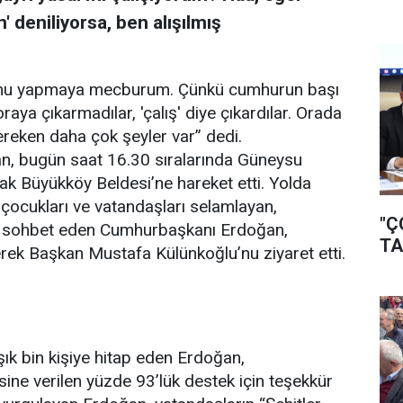
 deniliyorsa, ben alışılmış
 onu yapmaya mecburum. Çünkü cumhurun başı
oraya çıkarmadılar, 'çalış' diye çıkardılar. Orada
ereken daha çok şeyler var” dedi.
, bugün saat 16.30 sıralarında Güneysu
ak Büyükköy Beldesi’ne hareket etti. Yolda
çocukları ve vatandaşları selamlayan,
"Ç
ve sohbet eden Cumhurbaşkanı Erdoğan,
TA
rek Başkan Mustafa Külünkoğlu’nu ziyaret etti.
ık bin kişiye hitap eden Erdoğan,
ine verilen yüzde 93’lük destek için teşekkür