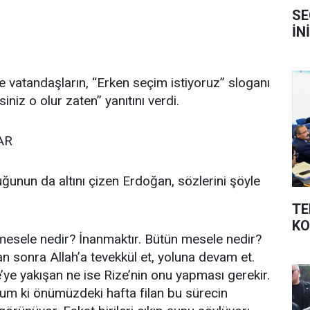
SE
İN
vatandaşların, “Erken seçim istiyoruz” sloganı
iniz o olur zaten” yanıtını verdi.
AR
lduğunun da altını çizen Erdoğan, sözlerini şöyle
TE
K
n mesele nedir? İnanmaktır. Bütün mesele nedir?
n sonra Allah’a tevekkül et, yoluna devam et.
’ye yakışan ne ise Rize’nin onu yapması gerekir.
um ki önümüzdeki hafta filan bu sürecin