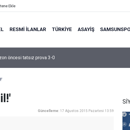
itene Ekle
EL
RESMI İLANLAR
TÜRKİYE
ASAYİŞ
SAMSUNSP
A isimli gemi Samsun'a getirildi
!'
l!'
Sİ
Güncelleme:
17 Ağustos 2015 Pazartesi 13:59