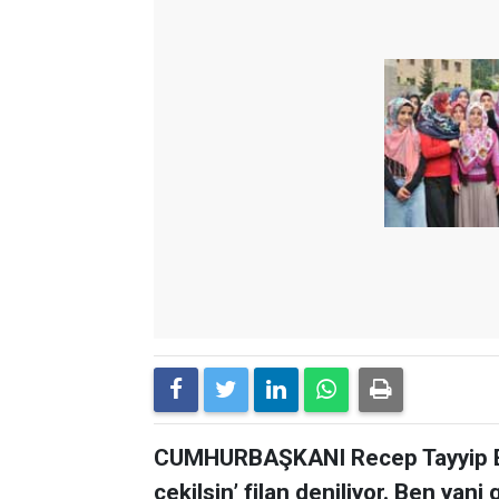
CUMHURBAŞKANI Recep Tayyip Erd
çekilsin’ filan deniliyor. Ben yan