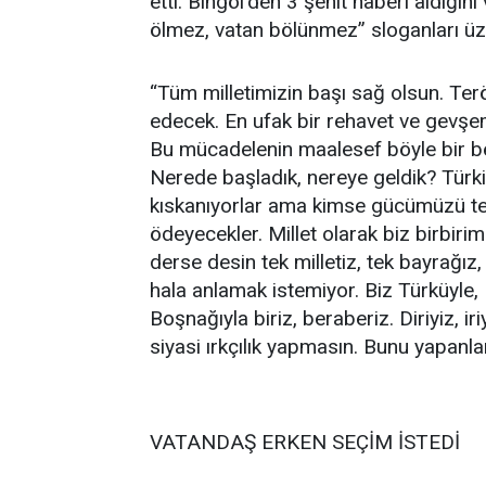
etti. Bingöl’den 3 şehit haberi aldığın
ölmez, vatan bölünmez” sloganları üze
“Tüm milletimizin başı sağ olsun. T
edecek. En ufak bir rehavet ve gev
Bu mücadelenin maalesef böyle bir bed
Nerede başladık, nereye geldik? Türki
kıskanıyorlar ama kimse gücümüzü tes
ödeyecekler. Millet olarak biz birbirimi
derse desin tek milletiz, tek bayrağız, 
hala anlamak istemiyor. Biz Türküyle, 
Boşnağıyla biriz, beraberiz. Diriyiz, iri
siyasi ırkçılık yapmasın. Bunu yapanl
VATANDAŞ ERKEN SEÇİM İSTEDİ