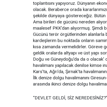
toplantısını yapıyoruz. Dünyanın ekon
olacak. Beraberce orada kararlarımızı
şekilde dünyaya göstereceğiz. Bütün
Ama birileri de gücünü nereden alıy
maalesef PKK’dan alıyormuş. Şimdi b
Gücünü terör örgütlerinden alanlarla 
kardeşlerim bu noktada onların samim
kısa zamanda vermelidirler. Göreve gel
geldik oralarda altyapı ve üst yapı sor
Doğu ve Güneydoğu’da da o olacak’ d
havalimanı yapılacak denilse kimse in
Kars’ta, Ağrı’da, Şırnak’ta havalimanın
İlk denize dolgu havalimanını Giresun
arasında ikinci denize dolgu havalimanı
“DEVLET GELDİ, SİZ NEREDESİNİZ?