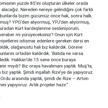
omisinin yüzde 85’ini oluşturan ülkeler orada
 alacağız. Nereden nereye gelindiğini çok farklı
 bunlarda bizim gücümüz önce hak, sonra halk.
ormuş? YPG’den alıyormuş, YPJ’den alıyormuş,
uradan Kürt kardeşlerime sesleniyorum.
beraber mi yürüyeceksiniz? Onun için Kürt
iyetlerini istismar edenlere gereken dersi en
dik, olağanüstü hali biz kaldırdık. Göreve
unlarını ortadan kaldırdık. ‘Batıda ne varsa
edik. Hakkari’de 15 sene önce buraya
anır mıydı? Biz oraya havalimanı yaptık. Muş’ta,
ı biz yaptık. Şimdi inşallah Rize’ye de yapıyoruz.
-Ordu arasında yaptık, şimdi de Rize – Artvin
nı yapıyoruz. Artık projeler hazır.”
”