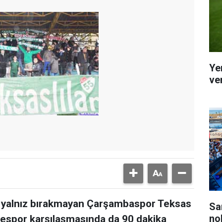
Ye
ver
e yalnız bırakmayan Çarşambaspor Teksas
Sa
no
yespor karşılaşmasında da 90 dakika