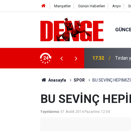
Manşetler
Günün Haberleri
Arşiv
S
GÜNC
u: 8 gözaltı
24
17:32
Tırdan y
Anasayfa
SPOR
BU SEVİNÇ HEPİMİZ
BU SEVİNÇ HEPİ
Yayınlanma:
01 Aralık 2014 Pazartesi 12:04