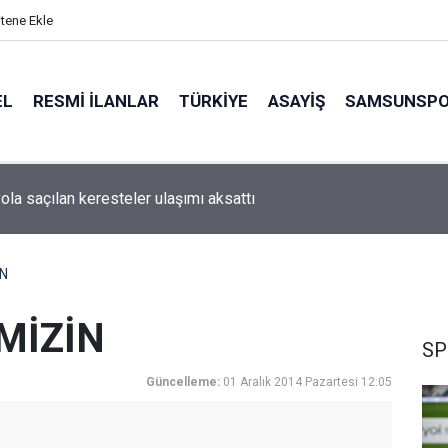
itene Ekle
EL
RESMI İLANLAR
TÜRKİYE
ASAYİŞ
SAMSUNSP
ola saçılan keresteler ulaşımı aksattı
İN
MİZİN
SP
Güncelleme:
01 Aralık 2014 Pazartesi 12:05