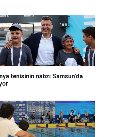
nya tenisinin nabzı Samsun’da
ıyor