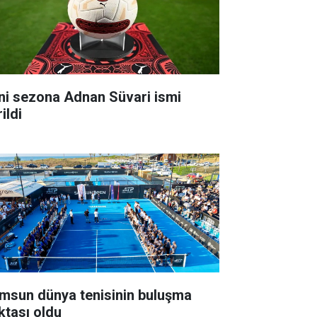
ni sezona Adnan Süvari ismi
ildi
msun dünya tenisinin buluşma
ktası oldu