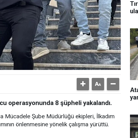
Tı
ul
At
ya
u operasyonunda 8 şüpheli yakalandı.
la Mücadele Şube Müdürlüğü ekipleri, İlkadım
nımının önlenmesine yönelik çalışma yürüttü.