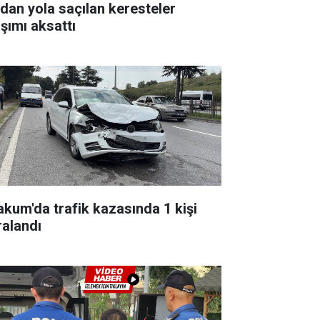
rdan yola saçılan keresteler
aşımı aksattı
akum'da trafik kazasında 1 kişi
ralandı