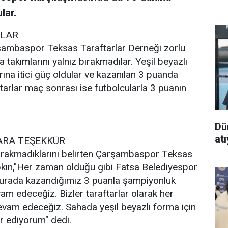
lar.
ILAR
rşambaspor Teksas Taraftarlar Derneği zorlu
akımlarını yalnız bırakmadılar. Yeşil beyazlı
ına itici güç oldular ve kazanılan 3 puanda
tarlar maç sonrası ise futbolcularla 3 puanın
Dü
at
ARA TEŞEKKÜR
ırakmadıklarını belirten Çarşambaspor Teksas
pkın,"Her zaman olduğu gibi Fatsa Belediyespor
Burada kazandığımız 3 puanla şampiyonluk
m edeceğiz. Bizler taraftarlar olarak her
vam edeceğiz. Sahada yeşil beyazlı forma için
r ediyorum" dedi.