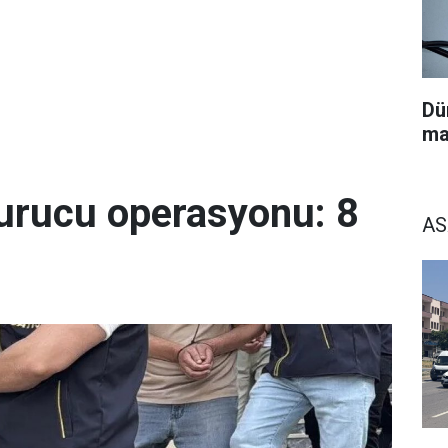
Dü
ma
urucu operasyonu: 8
AS