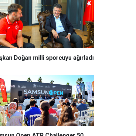
şkan Doğan milli sporcuyu ağırladı
msun Open ATP Challenger 50