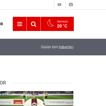
Samsun
OR
20 °C
17:00
Samsun'da fındık hasat ve ihraç tarihleri belirlen
Günün tüm
haberleri
OR