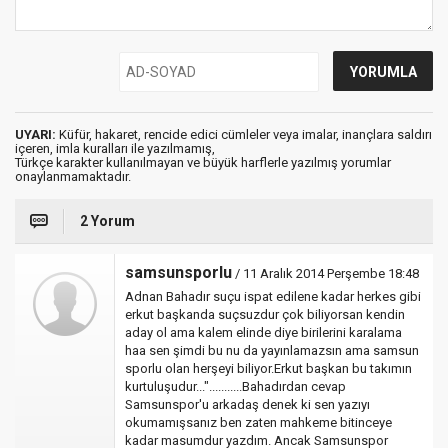
UYARI:
Küfür, hakaret, rencide edici cümleler veya imalar, inançlara saldırı
içeren, imla kuralları ile yazılmamış,
Türkçe karakter kullanılmayan ve büyük harflerle yazılmış yorumlar
onaylanmamaktadır.
2 Yorum
samsunsporlu
/ 11 Aralık 2014 Perşembe 18:48
Adnan Bahadır suçu ispat edilene kadar herkes gibi
erkut başkanda suçsuzdur çok biliyorsan kendin
aday ol ama kalem elinde diye birilerini karalama
haa sen şimdi bu nu da yayınlamazsın ama samsun
sporlu olan herşeyi biliyor.Erkut başkan bu takımın
kurtuluşudur..."...........Bahadırdan cevap
Samsunspor'u arkadaş denek ki sen yazıyı
okumamışsanız ben zaten mahkeme bitinceye
kadar masumdur yazdım. Ancak Samsunspor