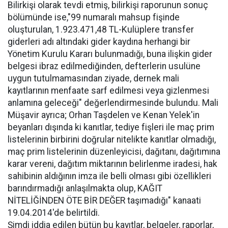
Bilirkişi olarak tevdi etmiş, bilirkişi raporunun sonuç
bölümünde ise,"99 numaralı mahsup fişinde
oluşturulan, 1.923.471,48 TL-Kulüplere transfer
giderleri adı altındaki gider kaydına herhangi bir
Yönetim Kurulu Kararı bulunmadığı, buna ilişkin gider
belgesi ibraz edilmediğinden, defterlerin usulüne
uygun tutulmamasından ziyade, dernek mali
kayıtlarının menfaate sarf edilmesi veya gizlenmesi
anlamına geleceği" değerlendirmesinde bulundu. Mali
Müşavir ayrıca; Orhan Taşdelen ve Kenan Yelek'in
beyanları dışında ki kanıtlar, tediye fişleri ile maç prim
listelerinin birbirini doğrular nitelikte kanıtlar olmadığı,
maç prim listelerinin düzenleyicisi, dağıtanı, dağıtımına
karar vereni, dağıtım miktarının belirlenme iradesi, hak
sahibinin aldığının imza ile belli olması gibi özellikleri
barındırmadığı anlaşılmakta olup, KAĞIT
NİTELİĞİNDEN ÖTE BİR DEĞER taşımadığı" kanaati
19.04.2014'de belirtildi.
Şimdi iddia edilen bütün bu kayıtlar, belgeler, raporlar,