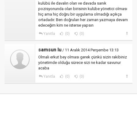
kulübü ile davalın olan ve davada sanık
pozisyonunda olan birisinin kulübe yönetici olması
hiç ama hiç doğru bir uygulama olmadığı açıkça
ortadadır. Ben doğruları her zaman yazmaya devam
edeceğim kim ne isterse yapsın
Yanıtla
(0)
(0)
samsun lu
/ 11 Aralık 2014 Perşembe 13:13
Olmalı erkut bey olması gerek çünkü sizin rakibiniz
yönetimde olduğu sürece sizi ne kadar savunur
acaba
Yanıtla
(0)
(0)