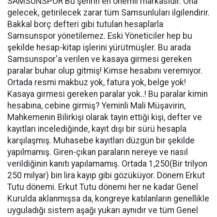
SAMSUNSPOR Bu şehrin en önemli markasıdır. Ona
gelecek, getirilecek zarar tüm Samsunluları ilgilendirir.
Bakkal borç defteri gibi tutulan hesaplarla
Samsunspor yönetilemez. Eski Yöneticiler hep bu
şekilde hesap-kitap işlerini yürütmüşler. Bu arada
Samsunspor'a verilen ve kasaya girmesi gereken
paralar buhar olup gitmiş! Kimse hesabını veremiyor.
Ortada resmi makbuz yok, fatura yok, belge yok!
Kasaya girmesi gereken paralar yok..! Bu paralar kimin
hesabına, cebine girmiş? Yeminli Mali Müşavirin,
Mahkemenin Bilirkişi olarak tayin ettiği kişi, defter ve
kayıtları incelediğinde, kayıt dışı bir sürü hesapla
karşılaşmış. Muhasebe kayıtları düzgün bir şekilde
yapılmamış. Giren-çıkan paraların nereye ve nasıl
verildiğinin kanıtı yapılamamış. Ortada 1,250(Bir trilyon
250 milyar) bin lira kayıp gibi gözüküyor. Dönem Erkut
Tutu dönemi. Erkut Tutu dönemi her ne kadar Genel
Kurulda aklanmışsa da, kongreye katılanların genellikle
uyguladığı sistem aşağı yukarı aynıdır ve tüm Genel