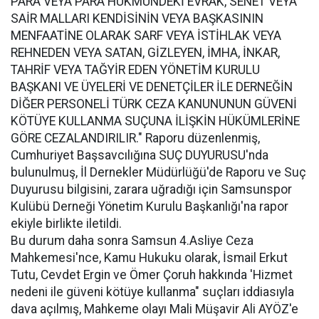
PARA VEYA PARA HÜKMÜNDEKİ EVRAK, SENET VEYA
SAİR MALLARI KENDİSİNİN VEYA BAŞKASININ
MENFAATİNE OLARAK SARF VEYA İSTİHLAK VEYA
REHNEDEN VEYA SATAN, GİZLEYEN, İMHA, İNKAR,
TAHRİF VEYA TAĞYİR EDEN YÖNETİM KURULU
BAŞKANI VE ÜYELERİ VE DENETÇİLER İLE DERNEĞİN
DİĞER PERSONELİ TÜRK CEZA KANUNUNUN GÜVENİ
KÖTÜYE KULLANMA SUÇUNA İLİŞKİN HÜKÜMLERİNE
GÖRE CEZALANDIRILIR." Raporu düzenlenmiş,
Cumhuriyet Başsavcılığına SUÇ DUYURUSU'nda
bulunulmuş, İl Dernekler Müdürlüğü'de Raporu ve Suç
Duyurusu bilgisini, zarara uğradığı için Samsunspor
Kulübü Derneği Yönetim Kurulu Başkanlığı'na rapor
ekiyle birlikte iletildi.
Bu durum daha sonra Samsun 4.Asliye Ceza
Mahkemesi'nce, Kamu Hukuku olarak, İsmail Erkut
Tutu, Cevdet Ergin ve Ömer Çoruh hakkında 'Hizmet
nedeni ile güveni kötüye kullanma" suçları iddiasıyla
dava açılmış, Mahkeme olayı Mali Müşavir Ali AYÖZ'e