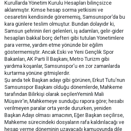
Kurullarda Yönetim Kurulu Hesapları bilinçsizce
aklanmıştır. Kimse hesap sorma yetkisini ve
cesaretini kendisinde görememiş, Samsunspor'da bu
kara günlere teslim olmuştur. Bundan dolayıdır ki,
Samsun şehrinin ileri gelenleri, iş adamları, gelir-gider
hesapları bakkal borç defteri gibi tutulan Yönetimlere
para verme, yardım etme yönünde bir eğilim
göstermemiştir. Ancak Eski ve Yeni Gençlik Spor
Bakanları, AK Parti İl Başkanı, Metro Turizm gibi
yardıma koşanlar, Samsunspor'u en zor zamanlarda
kurtarma yönüne gitmişlerdir.
Şu anda tek Başkan adayı gibi görünen, Erkut Tutu'nun
Samsunspor Başkanı olduğu dönemlerde, Mahkeme
tarafından Bilirkişi olarak seçilenYeminli Mali
Müşavir'in, Mahkemeye sunduğu rapora göre; hesabı
verilmeyen paralar orta yerde dururken, yeniden
Başkan Adayı olması amacının, Eğer Başkan seçilirse,
Mahkeme sürecindeki dosyaların rafa kaldırılacağı ve
hesap verme döneminin uzayacağı kamuoyunda dile