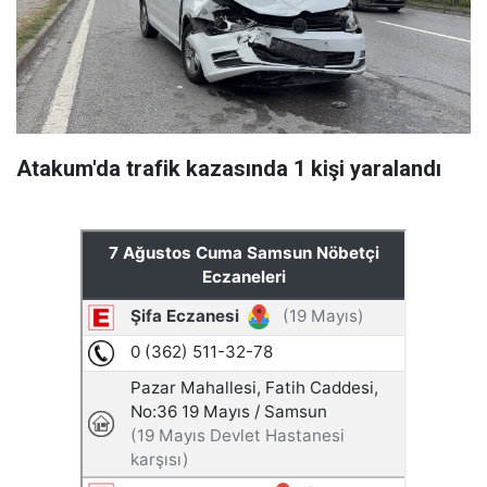
Atakum'da trafik kazasında 1 kişi yaralandı