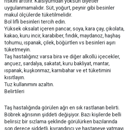
riskini arttırır. Kalsiyumdan yoksun diyetler
uygulanmamalıdır. Süt, yoğurt, peynir gibi besinler
makul ölçülerde tüketilmelidir.
Bol lifli besinleri tercih edin.
Yüksek oksalat içeren pancar, soya, kara çay, çikolata,
kakao, kuru incir, karabiber, fındık, maydanoz, haşhaş
tohumu, ıspanak, çilek, böğürtlen vs besinleri aşırı
tüketmeyin.
Taş hastalığınız varsa bira ve diğer alkollü içecekler,
ançuez, sardalya, sakatat, kuru bakliyat, mantar,
ıspanak, kuşkonmaz, karnıbahar ve et tüketimini
kısıtlayın.
Tuz kullanımını azaltın.
Belirtileri
Taş hastalığında görülen ağrı en sık rastlanan belirti.
Böbrek ağrısının şiddeti değişiyor. Bazı kişilerde belli
belirsiz bir sızlama şeklinde görülürken bazılarında
son derece şiddetli, kıvrandırıcı ve hastaneye yatmayı