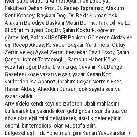
İşler Şube Müdürü Ahmet Ayan, Fen Edebiyat
Fakültesi Dekanı Prof.Dr. Recep Tapramaz, Atakum
Kent Konseyi Başkanı Doç. Dr. Bekir Şişman, eski
Atakum Belediye Başkanı Metin Burma, Türk Dili ve Ed.
Bl öğretim üyesi Doç.Dr. Şahin Köktürk, öğretim
görevlileri, Bafra KÜSADER Başkanı Gülseren Akdaş ve
eşi Recep Akdaş, Küsader Başkan Yardımcısı Oktay
Zerrin ve eşi Aysel Zerrin, bestekar Cavit Ersoy, Şahin
Çangal, İsmet Tahtacıoğlu, Samsun Haber Köşe
yazarları Uğur Dede, Ersin Erge, Cevahir Kul, Denge
Gazetesi köşe yazarı ve şair, yazar Kenan Koç,
şairlerden İsa Abanoz, İbrahim Coşar, Nermin Eker,
Hasan Akbaş, Alaeddin Dursun, çok sayıda şair ve
yazar katıldı.
Artvin'deki kendi köyüne izafeten Obalı mahlasını
kullanarak bir yaşında iken geldiği Samsun'da saz ve
söze olan eğilimini geliştirerek, âşıklık geleneğinin
önemli bir temsilcisi olan Mustafa Bilir,
belgeselleştirildi. Yönetmenliğini Kenan Yavuzarslan'ın