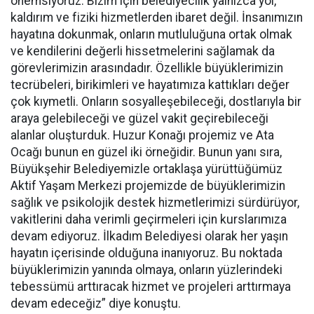
önemsiyoruz. Bizim için belediyecilik yalnızca yol,
kaldırım ve fiziki hizmetlerden ibaret değil. İnsanımızın
hayatına dokunmak, onların mutluluğuna ortak olmak
ve kendilerini değerli hissetmelerini sağlamak da
görevlerimizin arasındadır. Özellikle büyüklerimizin
tecrübeleri, birikimleri ve hayatımıza kattıkları değer
çok kıymetli. Onların sosyalleşebileceği, dostlarıyla bir
araya gelebileceği ve güzel vakit geçirebileceği
alanlar oluşturduk. Huzur Konağı projemiz ve Ata
Ocağı bunun en güzel iki örneğidir. Bunun yanı sıra,
Büyükşehir Belediyemizle ortaklaşa yürüttüğümüz
Aktif Yaşam Merkezi projemizde de büyüklerimizin
sağlık ve psikolojik destek hizmetlerimizi sürdürüyor,
vakitlerini daha verimli geçirmeleri için kurslarımıza
devam ediyoruz. İlkadım Belediyesi olarak her yaşın
hayatın içerisinde olduğuna inanıyoruz. Bu noktada
büyüklerimizin yanında olmaya, onların yüzlerindeki
tebessümü arttıracak hizmet ve projeleri arttırmaya
devam edeceğiz” diye konuştu.