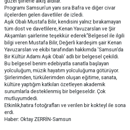
güzel şiirlerle alkış aldılar.
Programı Samsun'un yanı sıra Bafra ve diğer civar
ilçelerden gelen davetliler de izledi.
Aşık Obalı Mustafa Bilir, kendisini yalnız bırakamayan
tüm dost ve davetlilere, Kenan Yavuzarslan ve Şiir
Akşamları şairlerine teşekkür ederek"Belgesel ile ilgili
bilgi veren Mustafa Bilir, Değerli kardeşim şair Kenan
Yavuzarslan ve ekibi tarafından hakkımda 'Samsun'da
Bir Kültür Adamı Aşık Obalı' adlı bir belgesel çekildi.
Bu belgesel benim edebiyatla sanatla başlayan
yolculuğum, müzik hayatım yolculuğuma götürüyor.
Şiirlerimden, türkülerimden oluşan eğitime, sanata,
kültüre yaptığım katkıları özetleyen akademik
sunumlarla desteklenmiş bir belgeseldir. Çok
mutluyumdedi.
Etkinlik,hatıra fotoğrafları ve verilen bir kokteyl ile sona
erdi.
Haber: Oktay ZERRİN-Samsun