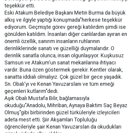
teşekkür etti.
Eski Atakum Belediye Başkanı Metin Burma da büyük
alkış ve ilgiyle yaptığı konuşmada"herkese teşekkür
ediyorum. Geçmişte görev gereği katılırdım şimdi ise
gönülden katıldım. İnsanları diğer canlılardan ayıran en
önemli özellik, sanırım insanların ruhlarının
derinliklerinde sanatı ve güzelliği duymalarıdır. O
derinlik sanatla olunca, insan olgunlaşıyor. Kuşkusuz
Samsun ve Atakum'un sanat mekanlarına ihtiyacı
vardır. Buna özen göstermek gerekir. Kentler olarak,
sanatta iddialı olmalıyız. Çok güzel bir gece yaşadık.
Sn. Obalı'yı ve Kenan Yavuzarslanı ve tüm emeği
geçenleri kutlarım"dedi.
Aşık Obalı Mustafa Bilir, bağlamasıyla
okuduğu"Anadolu, Mihriban, Aynaya Baktim Saç Beyaz
Olmuş"gibi birbirinden güzel türküleriyle izleyicileri
adeta mest etti. Şiir Akşamları Topluluğu
öğrencileriyle şair Kenan Yavuzarslan da okudukları