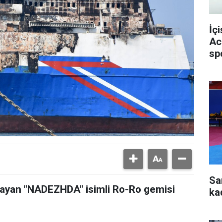
İç
Ac
sp
Sa
ğrayan "NADEZHDA" isimli Ro-Ro gemisi
ka