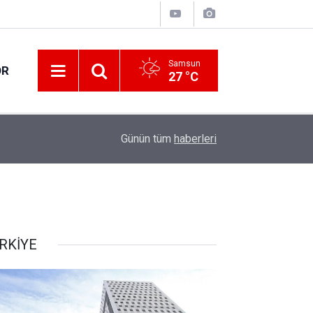
Samsun
OR
27 °C
17:05
Samsunspor geriden gelerek kazandı
Günün tüm
haberleri
RKİYE