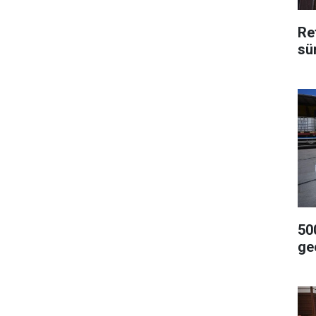
Re
sü
500
geç