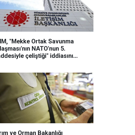
M, "Mekke Ortak Savunma
laşması'nın NATO'nun 5.
ddesiyle çeliştiği" iddiasını
lanladı
rım ve Orman Bakanlığı