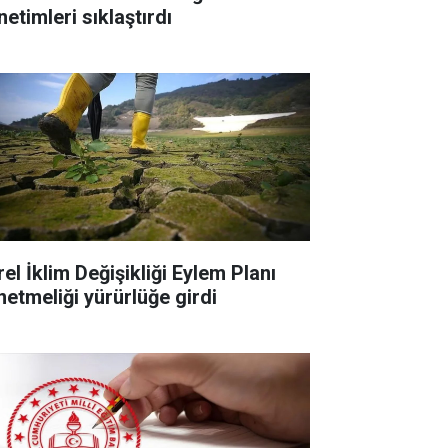
etimleri sıklaştırdı
el İklim Değişikliği Eylem Planı
netmeliği yürürlüğe girdi