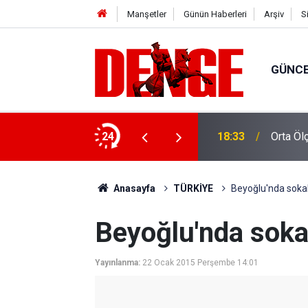
Manşetler
Günün Haberleri
Arşiv
S
GÜNC
 getirildi
24
18:33
Orta Öl
Anasayfa
TÜRKİYE
Beyoğlu'nda sokak
Beyoğlu'nda soka
Yayınlanma:
22 Ocak 2015 Perşembe 14:01