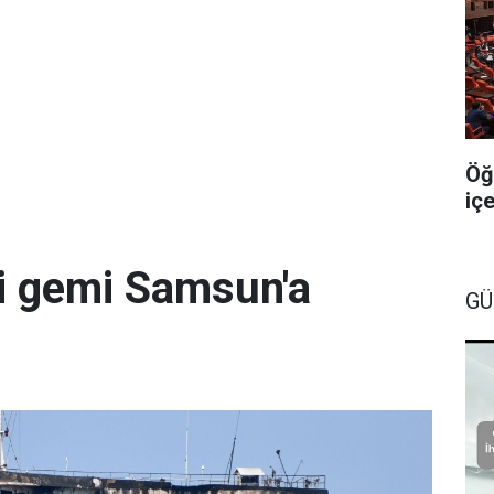
Öğ
iç
 gemi Samsun'a
GÜ