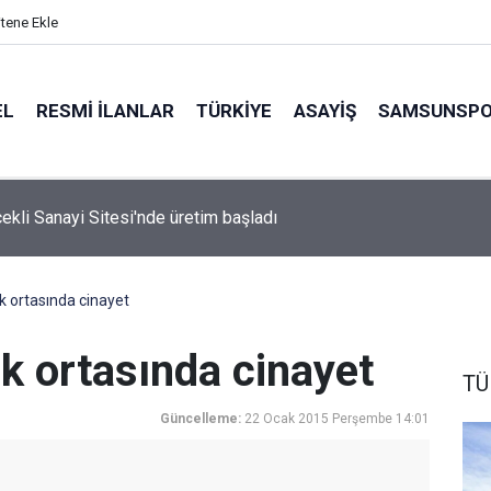
itene Ekle
EL
RESMI İLANLAR
TÜRKİYE
ASAYİŞ
SAMSUNSP
çekli Sanayi Sitesi'nde üretim başladı
 ortasında cinayet
k ortasında cinayet
TÜ
Güncelleme:
22 Ocak 2015 Perşembe 14:01