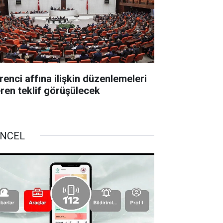
renci affına ilişkin düzenlemeleri
eren teklif görüşülecek
NCEL