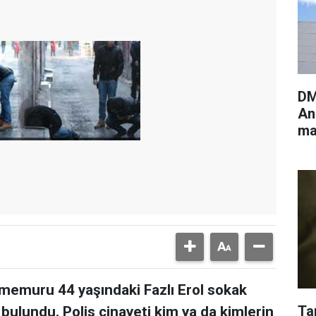
DM
An
ma
ya
s memuru 44 yaşındaki Fazlı Erol sokak
Ta
bulundu. Polis cinayeti kim ya da kimlerin