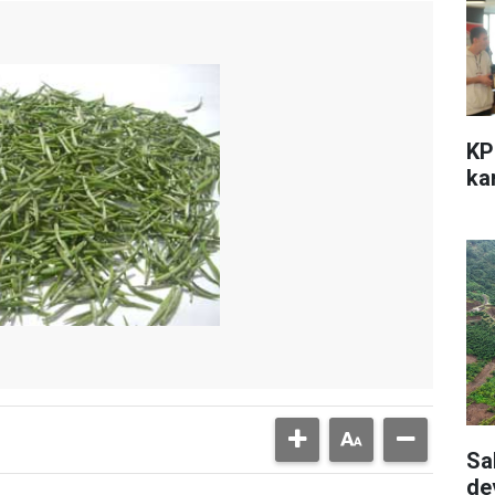
KP
kar
Sa
de