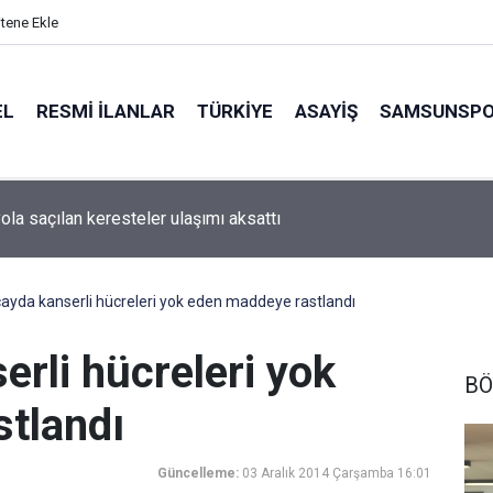
itene Ekle
EL
RESMI İLANLAR
TÜRKİYE
ASAYİŞ
SAMSUNSP
ola saçılan keresteler ulaşımı aksattı
ayda kanserli hücreleri yok eden maddeye rastlandı
rli hücreleri yok
BÖ
tlandı
Güncelleme:
03 Aralık 2014 Çarşamba 16:01