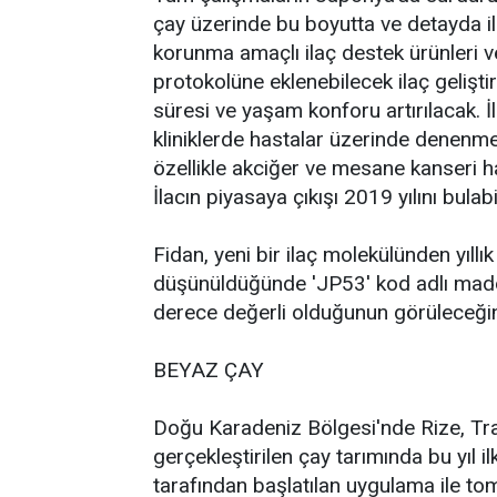
çay üzerinde bu boyutta ve detayda i
korunma amaçlı ilaç destek ürünleri v
protokolüne eklenebilecek ilaç gelişti
süresi ve yaşam konforu artırılacak. İ
kliniklerde hastalar üzerinde denenm
özellikle akciğer ve mesane kanseri ha
İlacın piyasaya çıkışı 2019 yılını bulabili
Fidan, yeni bir ilaç molekülünden yıllık
düşünüldüğünde 'JP53' kod adlı madd
derece değerli olduğunun görüleceğini
BEYAZ ÇAY
Doğu Karadeniz Bölgesi'nde Rize, Trab
gerçekleştirilen çay tarımında bu yıl i
tarafından başlatılan uygulama ile tomu