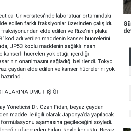
eutical Üniversitesi'nde laboratuar ortamındaki
e edilen farklı fraksiyonlar üzerinden çalışıldı.
Gü
de
ı fraksiyonundan elde edilen ve Rize'nin plaka
' kod adı verilen maddenin kanser hücrelerini
şmada, JP53 kodlu maddenin sağlıklı insan
kanserli hücreleri yok ettiği, içerdiği
arının onarılmasını sağladığı belirlendi. Tokyo
yaz çaydan elde edilen ve kanser hücrelerini yok
 hazırladı.
TALARINA UMUT IŞIĞI
ay Yöneticisi Dr. Ozan Fidan, beyaz çaydan
eden madde ile ilgili olarak Japonya'da yapılacak
ın formülasyonu aşamasına geçileceğini söyledi.
eceğini ifade eden Fidan, şöyle konuştu: Beyaz