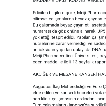
MADDEYE 'JP53' KOD ADI VERİLDİ
Edinilen bilgilere göre, Meiji Pharmac
bilimsel çalışmalarda beyaz çaydan eld
Bu çalışmada beyaz çayın etil asetatl
numarası da göz önüne alınarak 'JP53
yok ettiği tespit edildi. Yapılan çalı
hücrelerine zarar vermediği ve sadece 
antioksidan yapıdan dolayı da DNA has
Meiji Pharmaceutical Üniversitesi, be
eden madde ile ilgili 13 sayfalık rapor
AKCİĞER VE MESANE KANSERİ HAS
Augustus İlaç Mühendisliği ve Euro Ç
elde edilen ve kanserli hücreleri yok 
son klinik çalışmasının ardından ilac
Tüm çalışmaların Japonya'da sürdürül