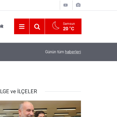
Samsun
OR
20 °C
17:00
Samsun'da fındık hasat ve ihraç tarihleri belirlen
Günün tüm
haberleri
LGE ve İLÇELER