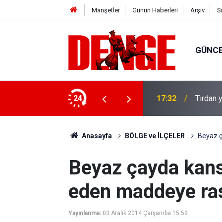
Manşetler
Günün Haberleri
Arşiv
S
GÜNC
u: 8 gözaltı
24
17:32
Tırdan y
Anasayfa
BÖLGE ve İLÇELER
Beyaz ç
Beyaz çayda kanse
eden maddeye ras
Yayınlanma:
03 Aralık 2014 Çarşamba 15:59