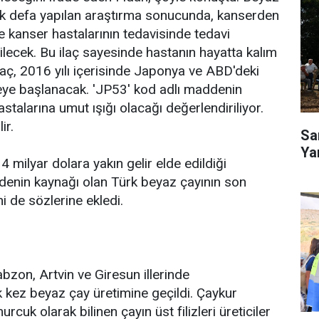
lk defa yapılan araştırma sonucunda, kanserden
e kanser hastalarının tedavisinde tedavi
rilecek. Bu ilaç sayesinde hastanın hayatta kalım
laç, 2016 yılı içerisinde Japonya ve ABD'deki
eye başlanacak. 'JP53' kod adlı maddenin
stalarına umut ışığı olacağı değerlendiriliyor.
r.
Sa
Ya
 4 milyar dolara yakın gelir elde edildiği
enin kaynağı olan Türk beyaz çayının son
 de sözlerine ekledi.
zon, Artvin ve Giresun illerinde
lk kez beyaz çay üretimine geçildi. Çaykur
rcuk olarak bilinen çayın üst filizleri üreticiler