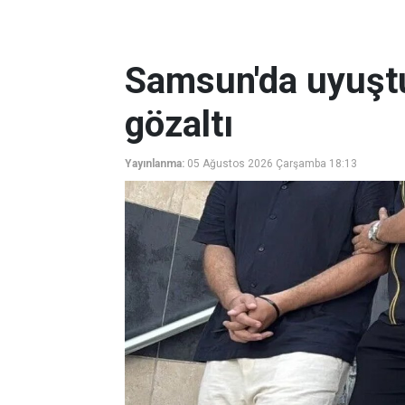
Samsun'da uyuşt
gözaltı
Yayınlanma:
05 Ağustos 2026 Çarşamba 18:13