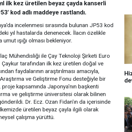
ıl ilk kez üretilen beyaz çayda kanserli
JP53' kod adlı maddeye rastlandı.
nya'da incelenmesi sırasında bulunan JP53 kod
eki yıl hastalarda denenecek. İlacın özelikle
 umut ışığı olması bekleniyor.
laç Mühendisliği ile Çay Teknoloji Şirketi Euro
l Çaykur tarafından ilk kez üretilen doğal ve
ından faydalarının araştırılması amacıyla,
Hi
raştırma ve Geliştirme Fonu desteğiyle bir
de
i, proje kapsamında Japonya'nın başkenti
rma ve geliştirme üniversitesi olarak bilinen
önderildi. Dr. Ecz. Ozan Fidan'ın da içerisinde
ülkemizde üretilen beyaz çayla ilgili olarak
neysel çalışma yürüttü.