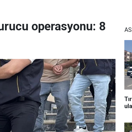
urucu operasyonu: 8
AS
Tı
ul