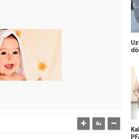
Uz
dö
Ka
PF