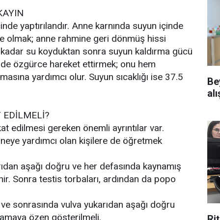
KAYIN
çinde yaptırılandır. Anne karnında suyun içinde
de olmak; anne rahmine geri dönmüş hissi
sına kadar su koyduktan sonra suyun kaldırma gücü
inde özgürce hareket ettirmek; onu hem
masına yardımcı olur. Suyun sıcaklığı ise 37.5
Be
alı
 EDİLMELİ?
kat edilmesi gereken önemli ayrıntılar var.
neye yardımcı olan kişilere de öğretmek
rıdan aşağı doğru ve her defasında kaynamış
linir. Sonra testis torbaları, ardından da popo
ı ve sonrasında vulva yukarıdan aşağı doğru
mamaya özen gösterilmeli.
Ri