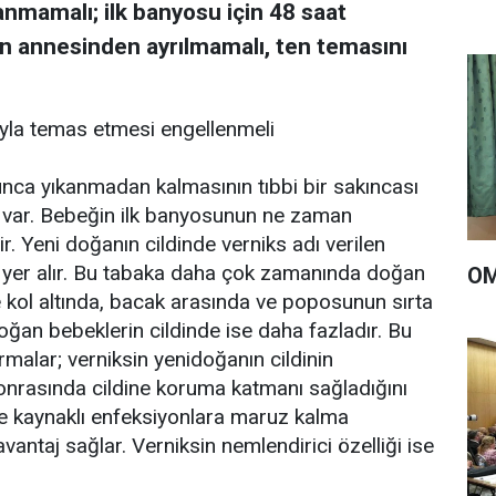
mamalı; ilk banyosu için 48 saat
n annesinden ayrılmamalı, ten temasını
yla temas etmesi engellenmeli
ca yıkanmadan kalmasının tıbbi bir sakıncası
 var. Bebeğin ilk banyosunun ne zaman
r. Yeni doğanın cildinde verniks adı verilen
yer alır. Bu tabaka daha çok zamanında doğan
OM
 ve kol altında, bacak arasında ve poposunun sırta
ğan bebeklerin cildinde ise daha fazladır. Bu
ırmalar; verniksin yenidoğanın cildinin
sonrasında cildine koruma katmanı sağladığını
ne kaynaklı enfeksiyonlara maruz kalma
antaj sağlar. Verniksin nemlendirici özelliği ise