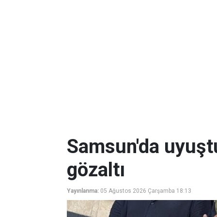
Samsun'da uyuşt
gözaltı
Yayınlanma:
05 Ağustos 2026 Çarşamba 18:13