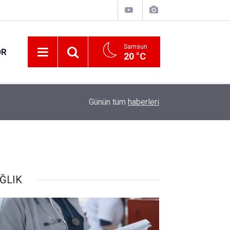
Samsun
OR
20 °C
17:00
Samsun'da fındık hasat ve ihraç tarihleri belirlen
Günün tüm
haberleri
ĞLIK