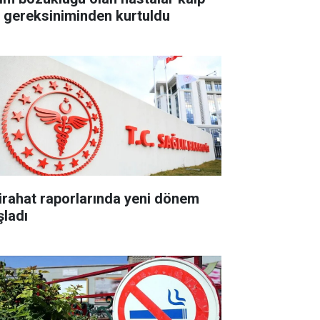
li gereksiniminden kurtuldu
tirahat raporlarında yeni dönem
şladı