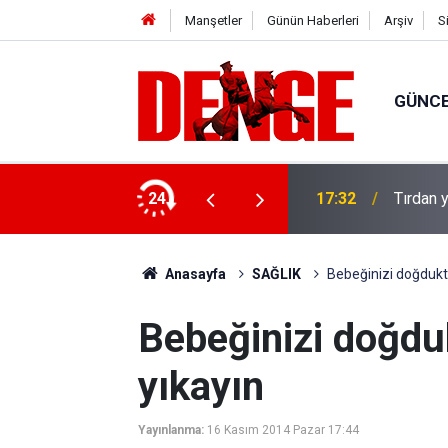
Manşetler
Günün Haberleri
Arşiv
S
GÜNC
u: 8 gözaltı
24
17:32
Tırdan y
Anasayfa
SAĞLIK
Bebeğinizi doğdukta
Bebeğinizi doğdu
yıkayın
Yayınlanma:
16 Kasım 2014 Pazar 17:44