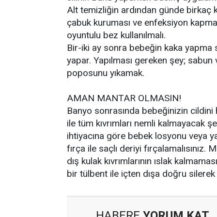
Alt temizliğin ardından günde birkaç k
çabuk kuruması ve enfeksiyon kapmam
oyuntulu bez kullanılmalı.
Bir-iki ay sonra bebeğin kaka yapma s
yapar. Yapılması gereken şey; sabun
poposunu yıkamak.
AMAN MANTAR OLMASIN!
Banyo sonrasında bebeğinizin cildini 
ile tüm kıvrımları nemli kalmayacak şe
ihtiyacına göre bebek losyonu veya yağ
fırça ile saçlı deriyi fırçalamalısınız
dış kulak kıvrımlarının ıslak kalmama
bir tülbent ile içten dışa doğru siler
HABERE
YORUM KAT