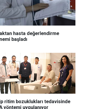
aktan hasta değerlendirme
nemi başladı
lp ritim bozuklukları tedavisinde
A yöntemi uygulanıyor