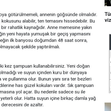
Tü
 götürülmemeli, annenin göğsünde olmalıdır.
vi
 kokusunu alabilir, ten temasını hissedebilir. Bu
 bir rahatlık kaynağıdır. Anne memesine yakın
ğin yeni hayata yumuşak bir geçiş yapmasını
beğin ilk banyosu doğumdan 48 saat sonra,
mayacak şekilde yaptırılmalı.
ki kez şampuan kullanabilirsiniz. Yeni doğan
i olmadığı ve suyun içinden kuru bir dünyaya
ma ve pullanma olur. Bunun yanı sıra ter bezleri
ndilerine has güzel kokuları vardır. Sık şampuan
umasına yol açar. Bu nedenle sadece su ile
 yeterli olur. Hatta suyun içine birkaç damla yağ
k derecesini de azaltır.