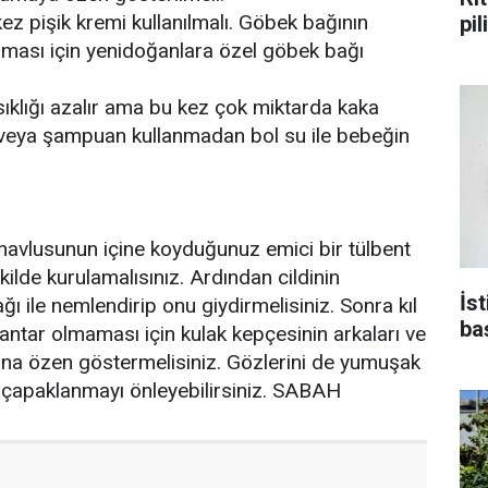
ez pişik kremi kullanılmalı. Göbek bağının
pi
ası için yenidoğanlara özel göbek bağı
ıklığı azalır ama bu kez çok miktarda kaka
 veya şampuan kullanmadan bol su ile bebeğin
havlusunun içine koyduğunuz emici bir tülbent
kilde kurulamalısınız. Ardından cildinin
İs
ı ile nemlendirip onu giydirmelisiniz. Sonra kıl
ba
. Mantar olmaması için kulak kepçesinin arkaları ve
sına özen göstermelisiniz. Gözlerini de yumuşak
ek çapaklanmayı önleyebilirsiniz. SABAH