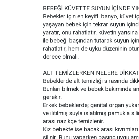
BEBEĞİ KÜVETTE SUYUN İÇİNDE YI
Bebekler için en keyifli banyo, küvet i
yaşayan bebek için tekrar suyun için
yaratır, onu rahatlatır. küvetin yarı
ile bebeği başından tutarak suyun iç
rahatlatır, hem de uyku düzeninin otur
derece olmalı.
ALT TEMİZLERKEN NELERE DİKKAT
Bebeklerde alt temizliği sırasında dik
Bunları bilmek ve bebek bakımında an
gerekir.
Erkek bebeklerde; genital organ yuka
ve ılıtılmış suyla ıslatılmış pamukla si
arası nazikçe temizlenir.
Kız bebekte ise bacak arası kıvrımlar
silinir. Bunu yaparken basınç uygula