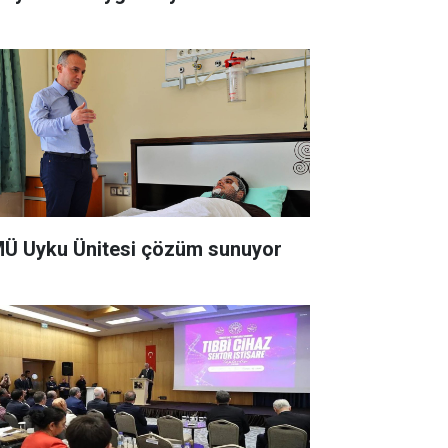
Ü Uyku Ünitesi çözüm sunuyor