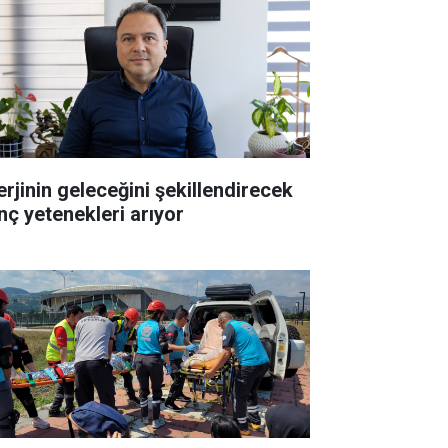
erjinin geleceğini şekillendirecek
nç yetenekleri arıyor