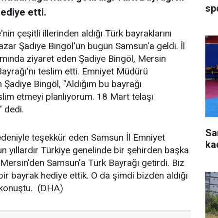
sp
diye etti.
in çeşitli illerinden aldığı Türk bayraklarını
yazar Şadiye Bingöl'ün bugün Samsun'a geldi. İl
ında ziyaret eden Şadiye Bingöl, Mersin
ayrağı'nı teslim etti. Emniyet Müdürü
 Şadiye Bingöl, "Aldığım bu bayrağı
lim etmeyi planlıyorum. 18 Mart telaşı
 dedi.
Sa
nedeniyle teşekkür eden Samsun İl Emniyet
ka
 yıllardır Türkiye genelinde bir şehirden başka
 Mersin'den Samsun'a Türk Bayrağı getirdi. Biz
ir bayrak hediye ettik. O da şimdi bizden aldığı
e konuştu. (DHA)