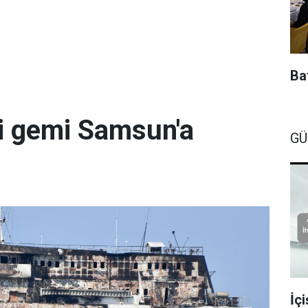
Baf
 gemi Samsun'a
GÜ
İç