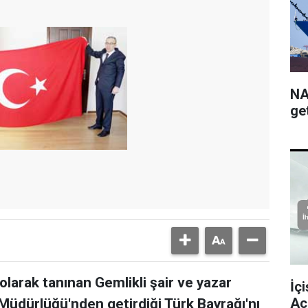
NA
get
larak tanınan Gemlikli şair ve yazar
İç
Ac
 Müdürlüğü'nden getirdiği Türk Bayrağı'nı