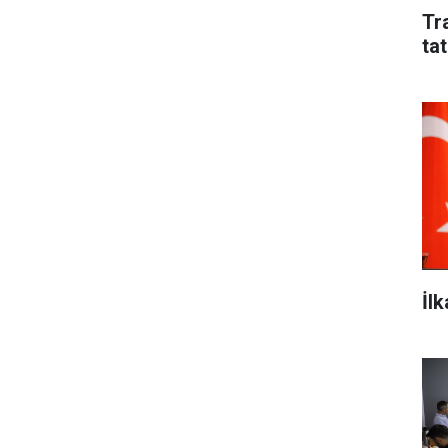
Tr
tat
İl