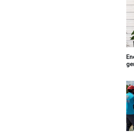
En
ge