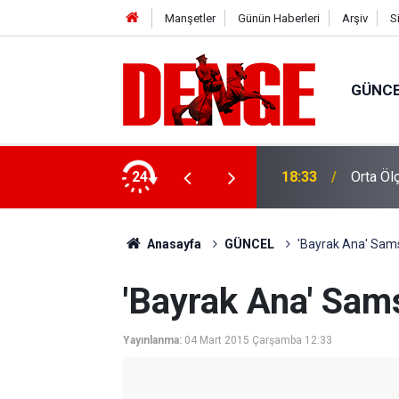
Manşetler
Günün Haberleri
Arşiv
S
GÜNC
 getirildi
24
18:33
Orta Öl
Anasayfa
GÜNCEL
'Bayrak Ana' Sam
'Bayrak Ana' Sam
Yayınlanma:
04 Mart 2015 Çarşamba 12:33