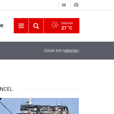
Samsun
OR
27 °C
17:05
Samsunspor geriden gelerek kazandı
Günün tüm
haberleri
NCEL