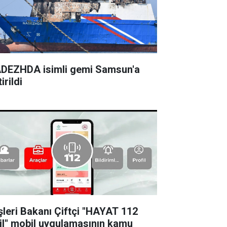
DEZHDA isimli gemi Samsun'a
irildi
işleri Bakanı Çiftçi "HAYAT 112
il" mobil uygulamasının kamu