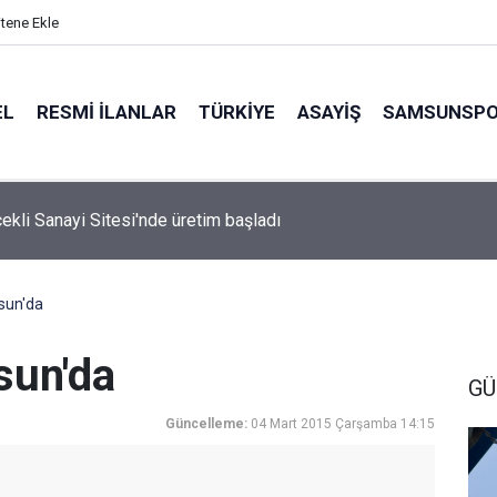
itene Ekle
EL
RESMI İLANLAR
TÜRKİYE
ASAYİŞ
SAMSUNSP
çekli Sanayi Sitesi'nde üretim başladı
sun'da
sun'da
GÜ
Güncelleme:
04 Mart 2015 Çarşamba 14:15