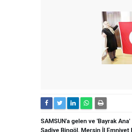
SAMSUN'a gelen ve 'Bayrak Ana' o
Şadiye Bingöl, Mersin İl Emniyet