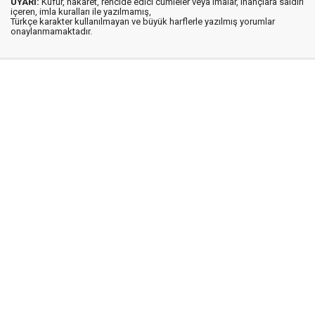
UYARI:
Küfür, hakaret, rencide edici cümleler veya imalar, inançlara saldırı
içeren, imla kuralları ile yazılmamış,
Türkçe karakter kullanılmayan ve büyük harflerle yazılmış yorumlar
onaylanmamaktadır.