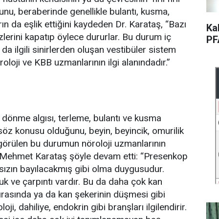
unu, beraberinde genellikle bulantı, kusma,
ın da eşlik ettiğini kaydeden Dr. Karataş, “Bazı
Ka
lerini kapatıp öylece dururlar. Bu durum iç
PF
a ilgili sinirlerden oluşan vestibüler sistem
roloji ve KBB uzmanlarının ilgi alanındadır.”
r dönme algısı, terleme, bulantı ve kusma
z konusu olduğunu, beyin, beyincik, omurilik
a görülen bu durumun nöroloji uzmanlarının
 Mehmet Karataş şöyle devam etti: “Presenkop
sızın bayılacakmış gibi olma duygusudur.
uk ve çarpıntı vardır. Bu da daha çok kan
ırasında ya da kan şekerinin düşmesi gibi
i, dahiliye, endokrin gibi branşları ilgilendirir.