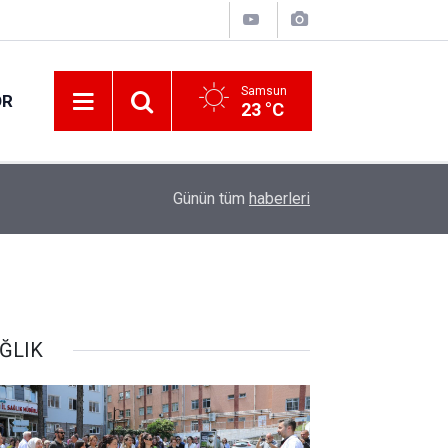
Samsun
OR
23 °C
18:33
Orta Ölçekli Sanayi Sitesi'nde üretim başladı
Günün tüm
haberleri
ĞLIK