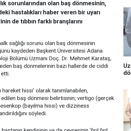
lık sorunlarından olan baş dönmesinin,
ki hastalıkları haber veren bir uyarı
in de tıbbın farklı branşlarını
halk sağlığı sorunu olan baş dönmesinin
ünü kaydeden Başkent Üniversitesi Adana
loji Bölümü Uzmanı Doç. Dr. Mehmet Karataş,
Uz
t eden baş dönmelerinin bazı hallerde de ciddi
dö
etti.
 hareket hissi' olarak tanımlanabilen,
rif edilen baş dönmesi belirtisinin; vertigo (gerçek
resenkop (bayılma hissi) ve dizziness
ndırıldığını söyledi.
astanın kendisinin ya da çevresinin 'fırıl fırıl