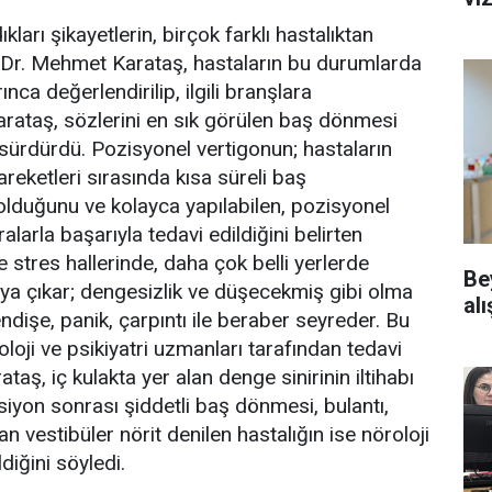
arı şikayetlerin, birçok farklı hastalıktan
 Dr. Mehmet Karataş, hastaların bu durumlarda
nca değerlendirilip, ilgili branşlara
Karataş, sözlerini en sık görülen baş dönmesi
sürdürdü. Pozisyonel vertigonun; hastaların
eketleri sırasında kısa süreli baş
olduğunu ve kolayca yapılabilen, pozisyonel
alarla başarıyla tedavi edildiğini belirten
e stres hallerinde, daha çok belli yerlerde
Be
taya çıkar; dengesizlik ve düşecekmiş gibi olma
alı
 endişe, panik, çarpıntı ile beraber seyreder. Bu
loji ve psikiyatri uzmanları tarafından tedavi
ataş, iç kulakta yer alan denge sinirinin iltihabı
ksiyon sonrası şiddetli baş dönmesi, bulantı,
n vestibüler nörit denilen hastalığın ise nöroloji
diğini söyledi.