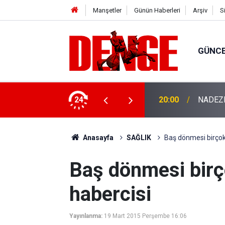
Manşetler
Günün Haberleri
Arşiv
S
GÜNC
3-0
24
20:00
NADEZHD
Anasayfa
SAĞLIK
Baş dönmesi birçok 
Baş dönmesi birç
habercisi
Yayınlanma:
19 Mart 2015 Perşembe 16:06