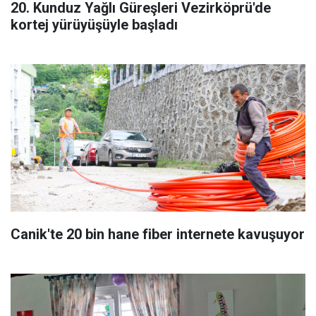
20. Kunduz Yağlı Güreşleri Vezirköprü'de
kortej yürüyüşüyle başladı
Canik'te 20 bin hane fiber internete kavuşuyor