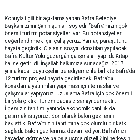
Konuyla ilgili bir açıklama yapan Bafra Belediye
Başkanı Zihni Şahin şunları söyledi: “Bafra’mızın çok
önemli turizm potansiyelleri var. Bu potansiyelleri
değerlendirmek için çalışıyoruz. Yamaç paraşütünü
hayata geçirdik. O alanın sosyal donatıları yapılacak.
Bafra Kültür Yolu güzergâh çalışmaları yapıldı. Kitap
haline getirildi. İnşallah halkımıza sunacağız. 2017
yılına kadar büyükşehir belediyemiz ile birlikte Bafra’da
12 turizm projesi hayata geçirilecek. Bafra’da
konaklama yatırımları yapılması için temaslar ve
çalışmalar yapıyoruz. Uzun ama Bafra için çok önemli
bir yola çıktık. Turizm bacasız sanayi demektir.
İlçemizin tanıtımı yanında ekonomik canlılık da
getirmek istiyoruz. Son olarak balon gezilerini
başlattık. Bafra’mızın tanıtımına çok olumlu bir katkı
sağladı. Balon gezilerimiz devam ediyor. Bafra’mızı
havadan görme ve balonla uçma güzelliğini herkesin