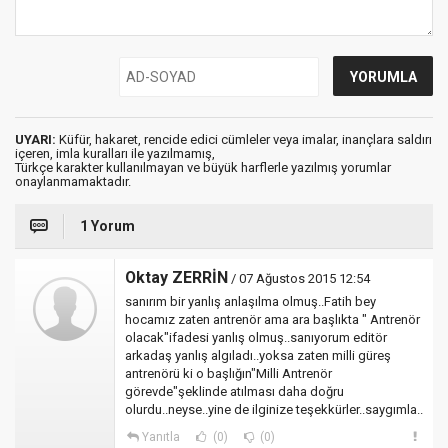
UYARI:
Küfür, hakaret, rencide edici cümleler veya imalar, inançlara saldırı
içeren, imla kuralları ile yazılmamış,
Türkçe karakter kullanılmayan ve büyük harflerle yazılmış yorumlar
onaylanmamaktadır.
1 Yorum
Oktay ZERRİN
/ 07 Ağustos 2015 12:54
sanırım bir yanlış anlaşılma olmuş..Fatih bey
hocamız zaten antrenör ama ara başlıkta " Antrenör
olacak"ifadesi yanlış olmuş..sanıyorum editör
arkadaş yanlış algıladı..yoksa zaten milli güreş
antrenörü ki o başlığın"Milli Antrenör
görevde"şeklinde atılması daha doğru
olurdu..neyse..yine de ilginize teşekkürler..saygımla..
Yanıtla
(0)
(0)