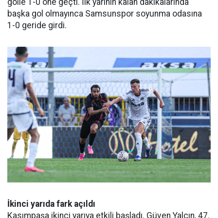
golle 1-0 öne geçti. İlk yarının kalan dakikalarında
başka gol olmayınca Samsunspor soyunma odasına
1-0 geride girdi.
İkinci yarıda fark açıldı
Kasımpaşa ikinci yarıya etkili başladı. Güven Yalçın, 47.